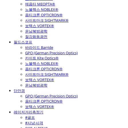
메옵타 MEOPTA®
노블렉스 NOBLEX®
옵티크론 OPTICRON®
사이트마크 SIGHTMARK®
보텍스 VORTEX®
운남북방광학
절강화동광전
필드스코프
바라이드 Barride
GPO (German Precision Optics)
카이트 Kite Optics®
노블렉스 NOBLEX®
옵티크론 OPTICRON®
사이트마크 SIGHTMARK®
보텍스 VORTEX®
운남북방광학
단안경
GPO (German Precision Optics)
옵티크론 OPTICRON®
보텍스 VORTEX®
레이저거리측정기
#골프
#사냥·사격