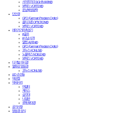
사이트마크 SIGHTMARK®
보텍스 VORTEX®
운남북방광학
단안경
GPO (German Precision Optics)
옵티크론 OPTICRON®
보텍스 VORTEX®
레이저거리측정기
#골프
#사냥·사격
알펜 ALPEN®
GPO (German Precision Optics)
코누스 KONUS®
노블렉스 NOBLEX®
보텍스 VORTEX®
디지털 야시경
열화상 망원경
코누스 KONUS®
LED 손전등
액션캠
액세서리
어댑터
케이스
삼각대
나침반
루페·확대경
공지사항
망원경 상식