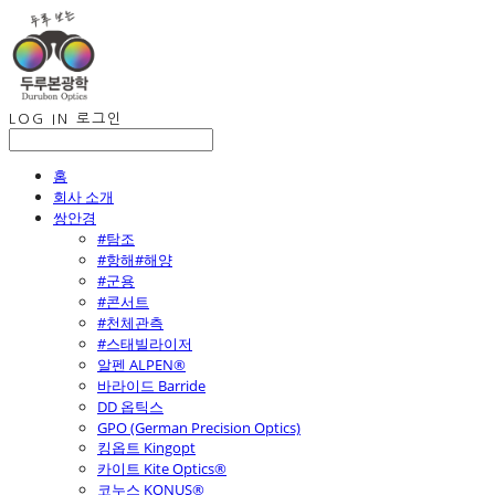
LOG IN
로그인
홈
회사 소개
쌍안경
#탐조
#항해#해양
#군용
#콘서트
#천체관측
#스태빌라이저
알펜 ALPEN®
바라이드 Barride
DD 옵틱스
GPO (German Precision Optics)
킹옵트 Kingopt
카이트 Kite Optics®
코누스 KONUS®