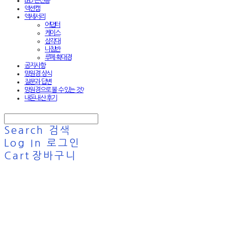
LED 손전등
액션캠
액세서리
어댑터
케이스
삼각대
나침반
루페·확대경
공지사항
망원경 상식
질문과 답변
망원경으로 볼 수 있는 것?
내돈내산 후기
Search
검색
Log In
로그인
Cart
장바구니