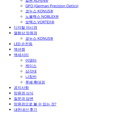
알펜 ALPEN®
GPO (German Precision Optics)
코누스 KONUS®
노블렉스 NOBLEX®
보텍스 VORTEX®
디지털 야시경
열화상 망원경
코누스 KONUS®
LED 손전등
액션캠
액세서리
어댑터
케이스
삼각대
나침반
루페·확대경
공지사항
망원경 상식
질문과 답변
망원경으로 볼 수 있는 것?
내돈내산 후기