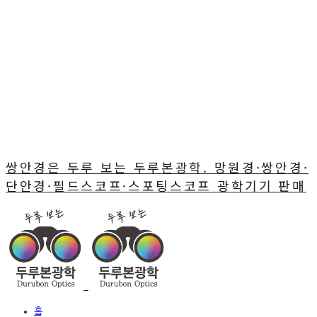
쌍안경은 두루 보는 두루본광학. 망원경·쌍안경·
단안경·필드스코프·스포팅스코프 광학기기 판매
홈