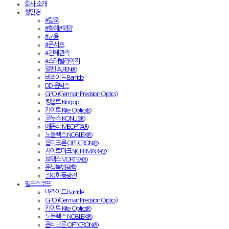
회사 소개
쌍안경
#탐조
#항해#해양
#군용
#콘서트
#천체관측
#스태빌라이저
알펜 ALPEN®
바라이드 Barride
DD 옵틱스
GPO (German Precision Optics)
킹옵트 Kingopt
카이트 Kite Optics®
코누스 KONUS®
메옵타 MEOPTA®
노블렉스 NOBLEX®
옵티크론 OPTICRON®
사이트마크 SIGHTMARK®
보텍스 VORTEX®
운남북방광학
절강화동광전
필드스코프
바라이드 Barride
GPO (German Precision Optics)
카이트 Kite Optics®
노블렉스 NOBLEX®
옵티크론 OPTICRON®