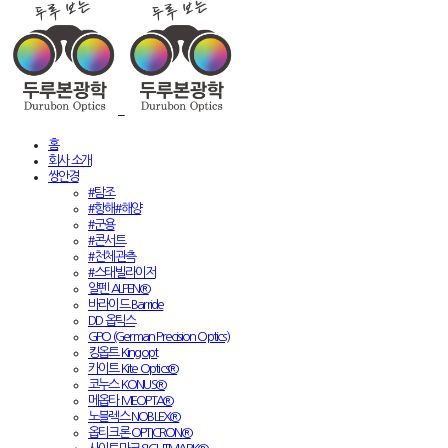
홈
회사 소개
쌍안경
#탐조
#항해#해양
#군용
#콘서트
#천체관측
#스태빌라이저
알펜 ALPEN®
바라이드 Barride
DD 옵틱스
GPO (German Precision Optics)
킹옵트 Kingopt
카이트 Kite Optics®
코누스 KONUS®
메옵타 MEOPTA®
노블렉스 NOBLEX®
옵티크론 OPTICRON®