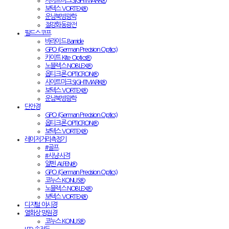
사이트마크 SIGHTMARK®
보텍스 VORTEX®
운남북방광학
절강화동광전
필드스코프
바라이드 Barride
GPO (German Precision Optics)
카이트 Kite Optics®
노블렉스 NOBLEX®
옵티크론 OPTICRON®
사이트마크 SIGHTMARK®
보텍스 VORTEX®
운남북방광학
단안경
GPO (German Precision Optics)
옵티크론 OPTICRON®
보텍스 VORTEX®
레이저거리측정기
#골프
#사냥·사격
알펜 ALPEN®
GPO (German Precision Optics)
코누스 KONUS®
노블렉스 NOBLEX®
보텍스 VORTEX®
디지털 야시경
열화상 망원경
코누스 KONUS®