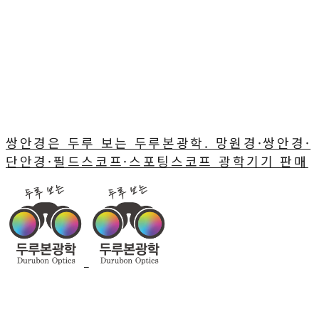
쌍안경은 두루 보는 두루본광학. 망원경·쌍안경·
단안경·필드스코프·스포팅스코프 광학기기 판매