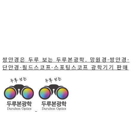
쌍안경은 두루 보는 두루본광학. 망원경·쌍안경·
단안경·필드스코프·스포팅스코프 광학기기 판매