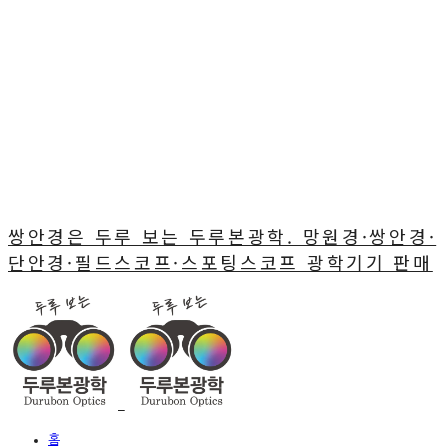
쌍안경은 두루 보는 두루본광학. 망원경·쌍안경·
단안경·필드스코프·스포팅스코프 광학기기 판매
홈