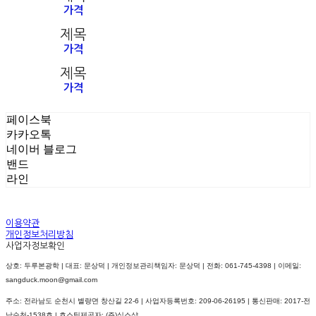
가격
제목
가격
제목
가격
페이스북
카카오톡
네이버 블로그
밴드
라인
이용약관
개인정보처리방침
사업자정보확인
상호: 두루본광학 | 대표: 문상덕 | 개인정보관리책임자: 문상덕 | 전화: 061-745-4398 | 이메일:
sangduck.moon@gmail.com
주소: 전라남도 순천시 별량면 창산길 22-6 | 사업자등록번호:
209-06-26195
| 통신판매:
2017-전
남순천-1538호
| 호스팅제공자: (주)식스샵