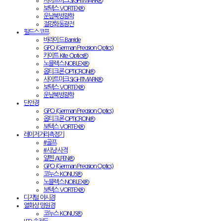
사이트마크 SIGHTMARK®
보텍스 VORTEX®
운남북방광학
절강화동광전
필드스코프
바라이드 Barride
GPO (German Precision Optics)
카이트 Kite Optics®
노블렉스 NOBLEX®
옵티크론 OPTICRON®
사이트마크 SIGHTMARK®
보텍스 VORTEX®
운남북방광학
단안경
GPO (German Precision Optics)
옵티크론 OPTICRON®
보텍스 VORTEX®
레이저거리측정기
#골프
#사냥·사격
알펜 ALPEN®
GPO (German Precision Optics)
코누스 KONUS®
노블렉스 NOBLEX®
보텍스 VORTEX®
디지털 야시경
열화상 망원경
코누스 KONUS®