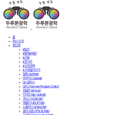
홈
회사 소개
쌍안경
#탐조
#항해#해양
#군용
#콘서트
#천체관측
#스태빌라이저
알펜 ALPEN®
바라이드 Barride
DD 옵틱스
GPO (German Precision Optics)
킹옵트 Kingopt
카이트 Kite Optics®
코누스 KONUS®
메옵타 MEOPTA®
노블렉스 NOBLEX®
옵티크론 OPTICRON®