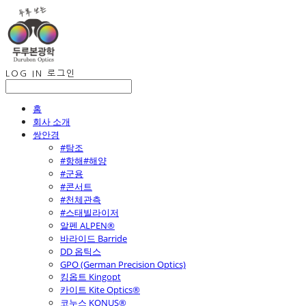
LOG IN
로그인
홈
회사 소개
쌍안경
#탐조
#항해#해양
#군용
#콘서트
#천체관측
#스태빌라이저
알펜 ALPEN®
바라이드 Barride
DD 옵틱스
GPO (German Precision Optics)
킹옵트 Kingopt
카이트 Kite Optics®
코누스 KONUS®