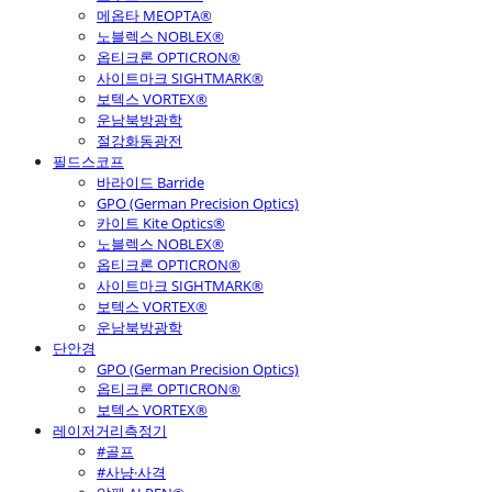
메옵타 MEOPTA®
노블렉스 NOBLEX®
옵티크론 OPTICRON®
사이트마크 SIGHTMARK®
보텍스 VORTEX®
운남북방광학
절강화동광전
필드스코프
바라이드 Barride
GPO (German Precision Optics)
카이트 Kite Optics®
노블렉스 NOBLEX®
옵티크론 OPTICRON®
사이트마크 SIGHTMARK®
보텍스 VORTEX®
운남북방광학
단안경
GPO (German Precision Optics)
옵티크론 OPTICRON®
보텍스 VORTEX®
레이저거리측정기
#골프
#사냥·사격