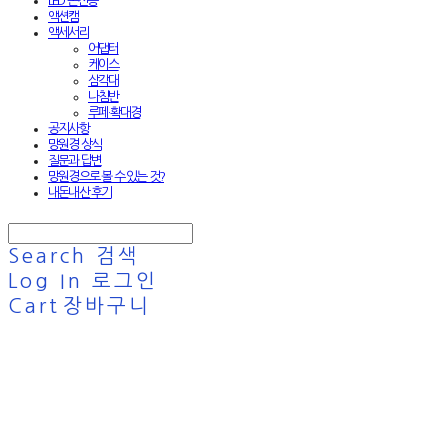
LED 손전등
액션캠
액세서리
어댑터
케이스
삼각대
나침반
루페·확대경
공지사항
망원경 상식
질문과 답변
망원경으로 볼 수 있는 것?
내돈내산 후기
Search
검색
Log In
로그인
Cart
장바구니