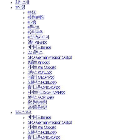
회사 소개
쌍안경
#탐조
#항해#해양
#군용
#콘서트
#천체관측
#스태빌라이저
알펜 ALPEN®
바라이드 Barride
DD 옵틱스
GPO (German Precision Optics)
킹옵트 Kingopt
카이트 Kite Optics®
코누스 KONUS®
메옵타 MEOPTA®
노블렉스 NOBLEX®
옵티크론 OPTICRON®
사이트마크 SIGHTMARK®
보텍스 VORTEX®
운남북방광학
절강화동광전
필드스코프
바라이드 Barride
GPO (German Precision Optics)
카이트 Kite Optics®
노블렉스 NOBLEX®
옵티크론 OPTICRON®