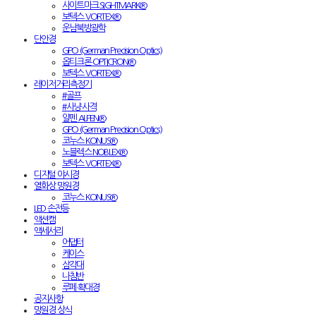
사이트마크 SIGHTMARK®
보텍스 VORTEX®
운남북방광학
단안경
GPO (German Precision Optics)
옵티크론 OPTICRON®
보텍스 VORTEX®
레이저거리측정기
#골프
#사냥·사격
알펜 ALPEN®
GPO (German Precision Optics)
코누스 KONUS®
노블렉스 NOBLEX®
보텍스 VORTEX®
디지털 야시경
열화상 망원경
코누스 KONUS®
LED 손전등
액션캠
액세서리
어댑터
케이스
삼각대
나침반
루페·확대경
공지사항
망원경 상식