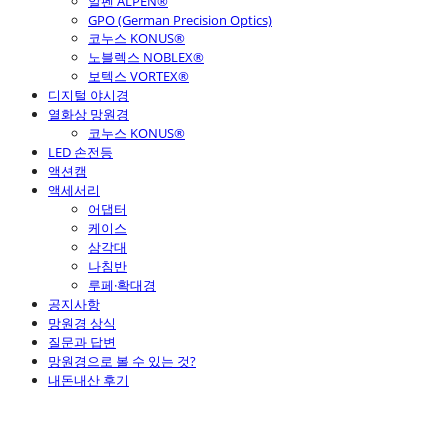
알펜 ALPEN®
GPO (German Precision Optics)
코누스 KONUS®
노블렉스 NOBLEX®
보텍스 VORTEX®
디지털 야시경
열화상 망원경
코누스 KONUS®
LED 손전등
액션캠
액세서리
어댑터
케이스
삼각대
나침반
루페·확대경
공지사항
망원경 상식
질문과 답변
망원경으로 볼 수 있는 것?
내돈내산 후기