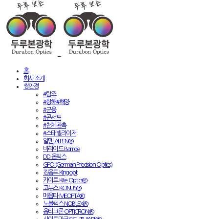
홈
회사 소개
쌍안경
#탐조
#항해#해양
#군용
#콘서트
#천체관측
#스태빌라이저
알펜 ALPEN®
바라이드 Barride
DD 옵틱스
GPO (German Precision Optics)
킹옵트 Kingopt
카이트 Kite Optics®
코누스 KONUS®
메옵타 MEOPTA®
노블렉스 NOBLEX®
옵티크론 OPTICRON®