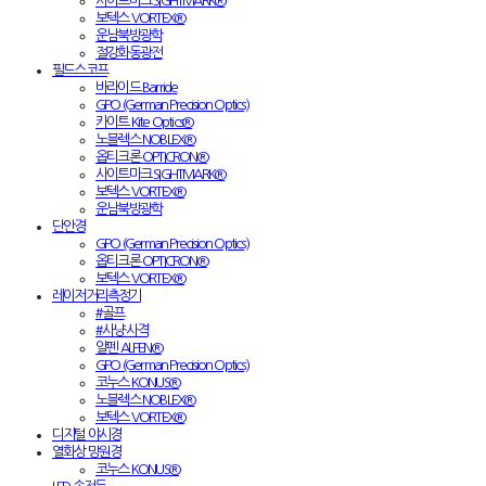
사이트마크 SIGHTMARK®
보텍스 VORTEX®
운남북방광학
절강화동광전
필드스코프
바라이드 Barride
GPO (German Precision Optics)
카이트 Kite Optics®
노블렉스 NOBLEX®
옵티크론 OPTICRON®
사이트마크 SIGHTMARK®
보텍스 VORTEX®
운남북방광학
단안경
GPO (German Precision Optics)
옵티크론 OPTICRON®
보텍스 VORTEX®
레이저거리측정기
#골프
#사냥·사격
알펜 ALPEN®
GPO (German Precision Optics)
코누스 KONUS®
노블렉스 NOBLEX®
보텍스 VORTEX®
디지털 야시경
열화상 망원경
코누스 KONUS®