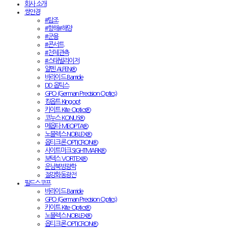
회사 소개
쌍안경
#탐조
#항해#해양
#군용
#콘서트
#천체관측
#스태빌라이저
알펜 ALPEN®
바라이드 Barride
DD 옵틱스
GPO (German Precision Optics)
킹옵트 Kingopt
카이트 Kite Optics®
코누스 KONUS®
메옵타 MEOPTA®
노블렉스 NOBLEX®
옵티크론 OPTICRON®
사이트마크 SIGHTMARK®
보텍스 VORTEX®
운남북방광학
절강화동광전
필드스코프
바라이드 Barride
GPO (German Precision Optics)
카이트 Kite Optics®
노블렉스 NOBLEX®
옵티크론 OPTICRON®