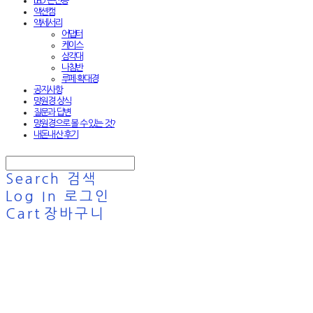
LED 손전등
액션캠
액세서리
어댑터
케이스
삼각대
나침반
루페·확대경
공지사항
망원경 상식
질문과 답변
망원경으로 볼 수 있는 것?
내돈내산 후기
Search
검색
Log In
로그인
Cart
장바구니