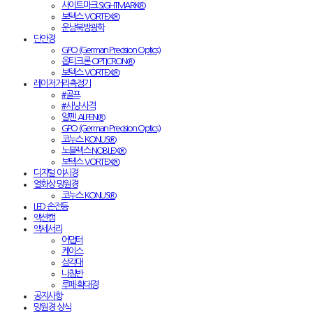
사이트마크 SIGHTMARK®
보텍스 VORTEX®
운남북방광학
단안경
GPO (German Precision Optics)
옵티크론 OPTICRON®
보텍스 VORTEX®
레이저거리측정기
#골프
#사냥·사격
알펜 ALPEN®
GPO (German Precision Optics)
코누스 KONUS®
노블렉스 NOBLEX®
보텍스 VORTEX®
디지털 야시경
열화상 망원경
코누스 KONUS®
LED 손전등
액션캠
액세서리
어댑터
케이스
삼각대
나침반
루페·확대경
공지사항
망원경 상식