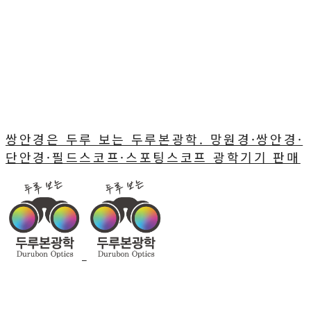
쌍안경은 두루 보는 두루본광학. 망원경·쌍안경·
단안경·필드스코프·스포팅스코프 광학기기 판매