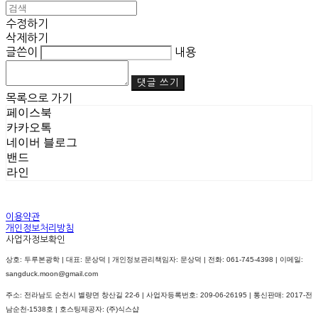
수정하기
삭제하기
글쓴이
내용
댓글 쓰기
목록으로 가기
페이스북
카카오톡
네이버 블로그
밴드
라인
이용약관
개인정보처리방침
사업자정보확인
상호: 두루본광학 | 대표: 문상덕 | 개인정보관리책임자: 문상덕 | 전화: 061-745-4398 | 이메일:
sangduck.moon@gmail.com
주소: 전라남도 순천시 별량면 창산길 22-6 | 사업자등록번호:
209-06-26195
| 통신판매:
2017-전
남순천-1538호
| 호스팅제공자: (주)식스샵