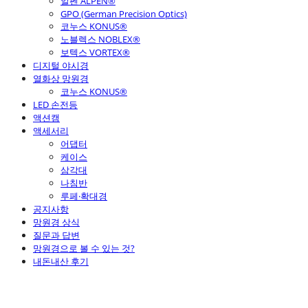
알펜 ALPEN®
GPO (German Precision Optics)
코누스 KONUS®
노블렉스 NOBLEX®
보텍스 VORTEX®
디지털 야시경
열화상 망원경
코누스 KONUS®
LED 손전등
액션캠
액세서리
어댑터
케이스
삼각대
나침반
루페·확대경
공지사항
망원경 상식
질문과 답변
망원경으로 볼 수 있는 것?
내돈내산 후기