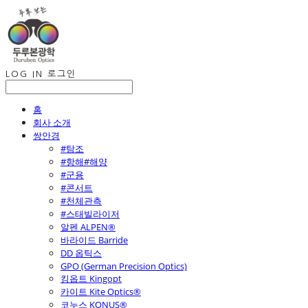
LOG IN
로그인
홈
회사 소개
쌍안경
#탐조
#항해#해양
#군용
#콘서트
#천체관측
#스태빌라이저
알펜 ALPEN®
바라이드 Barride
DD 옵틱스
GPO (German Precision Optics)
킹옵트 Kingopt
카이트 Kite Optics®
코누스 KONUS®