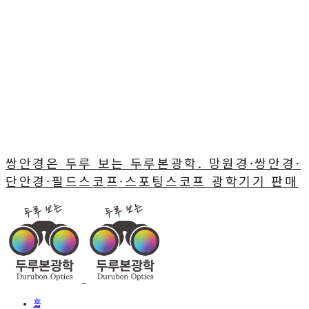
쌍안경은 두루 보는 두루본광학. 망원경·쌍안경·
단안경·필드스코프·스포팅스코프 광학기기 판매
홈