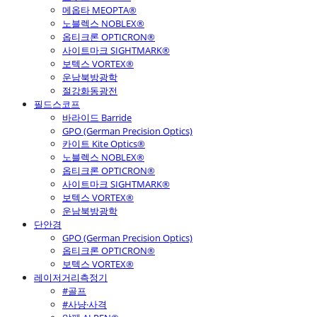
메옵타 MEOPTA®
노블렉스 NOBLEX®
옵티크론 OPTICRON®
사이트마크 SIGHTMARK®
보텍스 VORTEX®
운남북방광학
절강화동광전
필드스코프
바라이드 Barride
GPO (German Precision Optics)
카이트 Kite Optics®
노블렉스 NOBLEX®
옵티크론 OPTICRON®
사이트마크 SIGHTMARK®
보텍스 VORTEX®
운남북방광학
단안경
GPO (German Precision Optics)
옵티크론 OPTICRON®
보텍스 VORTEX®
레이저거리측정기
#골프
#사냥·사격