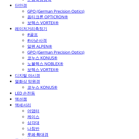
단안경
GPO (German Precision Optics)
옵티크론 OPTICRON®
보텍스 VORTEX®
레이저거리측정기
#골프
#사냥·사격
알펜 ALPEN®
GPO (German Precision Optics)
코누스 KONUS®
노블렉스 NOBLEX®
보텍스 VORTEX®
디지털 야시경
열화상 망원경
코누스 KONUS®
LED 손전등
액션캠
액세서리
어댑터
케이스
삼각대
나침반
루페·확대경