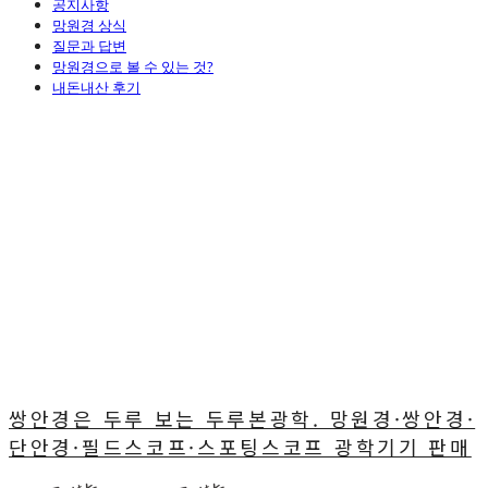
공지사항
망원경 상식
질문과 답변
망원경으로 볼 수 있는 것?
내돈내산 후기
쌍안경은 두루 보는 두루본광학. 망원경·쌍안경·
단안경·필드스코프·스포팅스코프 광학기기 판매