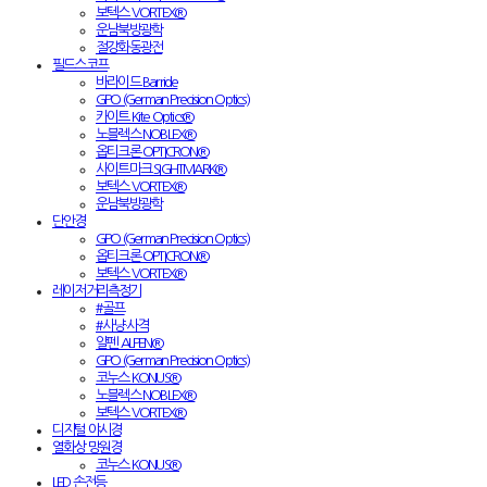
보텍스 VORTEX®
운남북방광학
절강화동광전
필드스코프
바라이드 Barride
GPO (German Precision Optics)
카이트 Kite Optics®
노블렉스 NOBLEX®
옵티크론 OPTICRON®
사이트마크 SIGHTMARK®
보텍스 VORTEX®
운남북방광학
단안경
GPO (German Precision Optics)
옵티크론 OPTICRON®
보텍스 VORTEX®
레이저거리측정기
#골프
#사냥·사격
알펜 ALPEN®
GPO (German Precision Optics)
코누스 KONUS®
노블렉스 NOBLEX®
보텍스 VORTEX®
디지털 야시경
열화상 망원경
코누스 KONUS®
LED 손전등