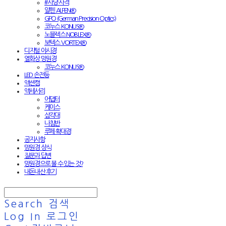
#사냥·사격
알펜 ALPEN®
GPO (German Precision Optics)
코누스 KONUS®
노블렉스 NOBLEX®
보텍스 VORTEX®
디지털 야시경
열화상 망원경
코누스 KONUS®
LED 손전등
액션캠
액세서리
어댑터
케이스
삼각대
나침반
루페·확대경
공지사항
망원경 상식
질문과 답변
망원경으로 볼 수 있는 것?
내돈내산 후기
Search
검색
Log In
로그인