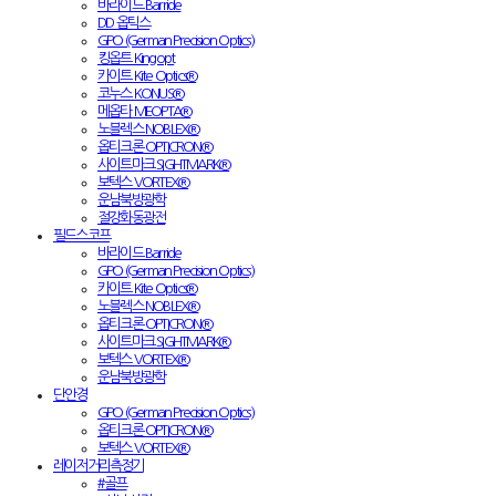
바라이드 Barride
DD 옵틱스
GPO (German Precision Optics)
킹옵트 Kingopt
카이트 Kite Optics®
코누스 KONUS®
메옵타 MEOPTA®
노블렉스 NOBLEX®
옵티크론 OPTICRON®
사이트마크 SIGHTMARK®
보텍스 VORTEX®
운남북방광학
절강화동광전
필드스코프
바라이드 Barride
GPO (German Precision Optics)
카이트 Kite Optics®
노블렉스 NOBLEX®
옵티크론 OPTICRON®
사이트마크 SIGHTMARK®
보텍스 VORTEX®
운남북방광학
단안경
GPO (German Precision Optics)
옵티크론 OPTICRON®
보텍스 VORTEX®
레이저거리측정기
#골프