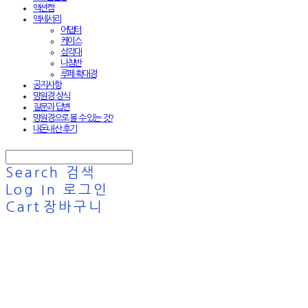
액션캠
액세서리
어댑터
케이스
삼각대
나침반
루페·확대경
공지사항
망원경 상식
질문과 답변
망원경으로 볼 수 있는 것?
내돈내산 후기
Search
검색
Log In
로그인
Cart
장바구니