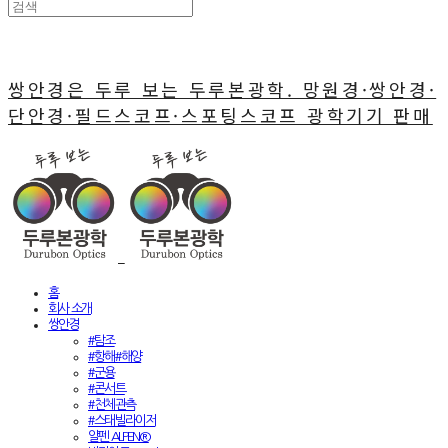
쌍안경은 두루 보는 두루본광학. 망원경·쌍안경·
단안경·필드스코프·스포팅스코프 광학기기 판매
홈
회사 소개
쌍안경
#탐조
#항해#해양
#군용
#콘서트
#천체관측
#스태빌라이저
알펜 ALPEN®