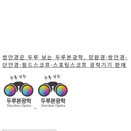
쌍안경은 두루 보는 두루본광학. 망원경·쌍안경·
단안경·필드스코프·스포팅스코프 광학기기 판매