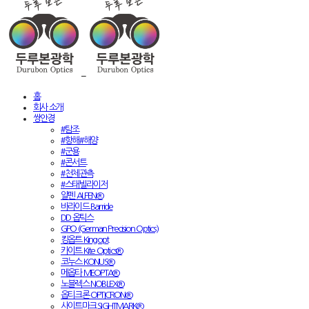
홈
회사 소개
쌍안경
#탐조
#항해#해양
#군용
#콘서트
#천체관측
#스태빌라이저
알펜 ALPEN®
바라이드 Barride
DD 옵틱스
GPO (German Precision Optics)
킹옵트 Kingopt
카이트 Kite Optics®
코누스 KONUS®
메옵타 MEOPTA®
노블렉스 NOBLEX®
옵티크론 OPTICRON®
사이트마크 SIGHTMARK®