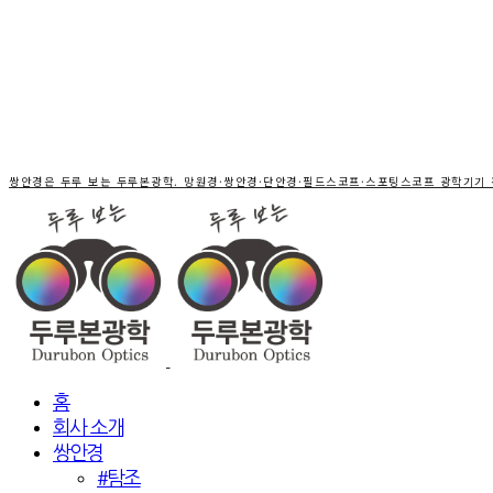
쌍안경은 두루 보는 두루본광학. 망원경·쌍안경·단안경·필드스코프·스포팅스코프 광학기기
홈
회사 소개
쌍안경
#탐조