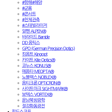
#항해#해양
#군용
#콘서트
#천체관측
#스태빌라이저
알펜 ALPEN®
바라이드 Barride
DD 옵틱스
GPO (German Precision Optics)
킹옵트 Kingopt
카이트 Kite Optics®
코누스 KONUS®
메옵타 MEOPTA®
노블렉스 NOBLEX®
옵티크론 OPTICRON®
사이트마크 SIGHTMARK®
보텍스 VORTEX®
운남북방광학
절강화동광전
필드스코프