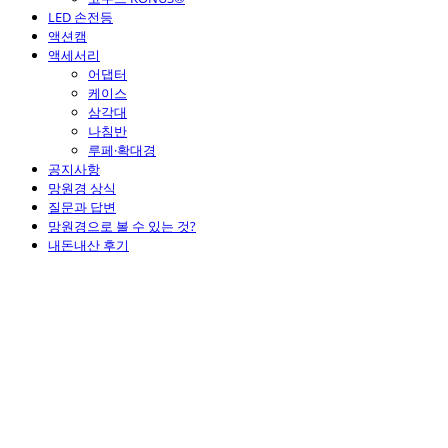
LED 손전등
액션캠
액세서리
어댑터
케이스
삼각대
나침반
루페·확대경
공지사항
망원경 상식
질문과 답변
망원경으로 볼 수 있는 것?
내돈내산 후기