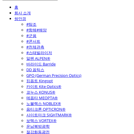
홈
회사 소개
쌍안경
#탐조
#항해#해양
#군용
#콘서트
#천체관측
#스태빌라이저
알펜 ALPEN®
바라이드 Barride
DD 옵틱스
GPO (German Precision Optics)
킹옵트 Kingopt
카이트 Kite Optics®
코누스 KONUS®
메옵타 MEOPTA®
노블렉스 NOBLEX®
옵티크론 OPTICRON®
사이트마크 SIGHTMARK®
보텍스 VORTEX®
운남북방광학
절강화동광전