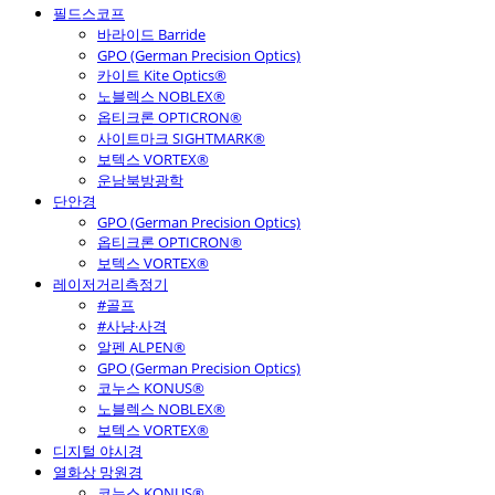
필드스코프
바라이드 Barride
GPO (German Precision Optics)
카이트 Kite Optics®
노블렉스 NOBLEX®
옵티크론 OPTICRON®
사이트마크 SIGHTMARK®
보텍스 VORTEX®
운남북방광학
단안경
GPO (German Precision Optics)
옵티크론 OPTICRON®
보텍스 VORTEX®
레이저거리측정기
#골프
#사냥·사격
알펜 ALPEN®
GPO (German Precision Optics)
코누스 KONUS®
노블렉스 NOBLEX®
보텍스 VORTEX®
디지털 야시경
열화상 망원경
코누스 KONUS®