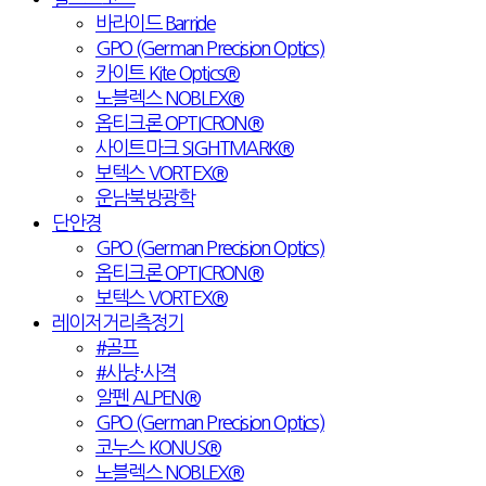
바라이드 Barride
GPO (German Precision Optics)
카이트 Kite Optics®
노블렉스 NOBLEX®
옵티크론 OPTICRON®
사이트마크 SIGHTMARK®
보텍스 VORTEX®
운남북방광학
단안경
GPO (German Precision Optics)
옵티크론 OPTICRON®
보텍스 VORTEX®
레이저거리측정기
#골프
#사냥·사격
알펜 ALPEN®
GPO (German Precision Optics)
코누스 KONUS®
노블렉스 NOBLEX®