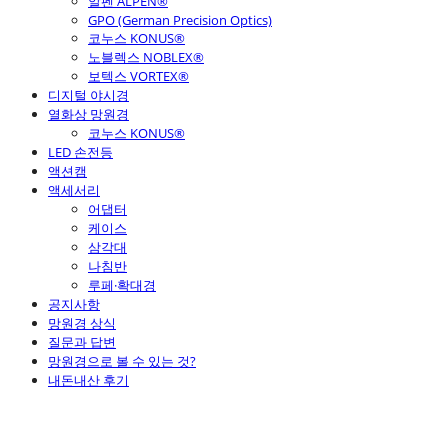
알펜 ALPEN®
GPO (German Precision Optics)
코누스 KONUS®
노블렉스 NOBLEX®
보텍스 VORTEX®
디지털 야시경
열화상 망원경
코누스 KONUS®
LED 손전등
액션캠
액세서리
어댑터
케이스
삼각대
나침반
루페·확대경
공지사항
망원경 상식
질문과 답변
망원경으로 볼 수 있는 것?
내돈내산 후기