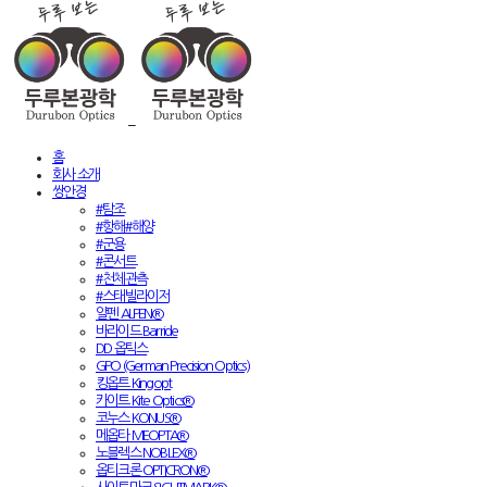
홈
회사 소개
쌍안경
#탐조
#항해#해양
#군용
#콘서트
#천체관측
#스태빌라이저
알펜 ALPEN®
바라이드 Barride
DD 옵틱스
GPO (German Precision Optics)
킹옵트 Kingopt
카이트 Kite Optics®
코누스 KONUS®
메옵타 MEOPTA®
노블렉스 NOBLEX®
옵티크론 OPTICRON®