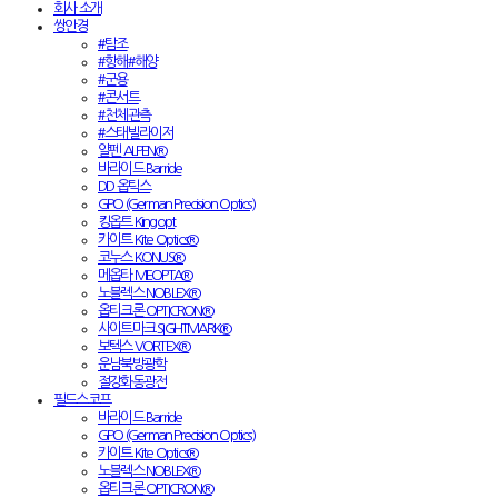
회사 소개
쌍안경
#탐조
#항해#해양
#군용
#콘서트
#천체관측
#스태빌라이저
알펜 ALPEN®
바라이드 Barride
DD 옵틱스
GPO (German Precision Optics)
킹옵트 Kingopt
카이트 Kite Optics®
코누스 KONUS®
메옵타 MEOPTA®
노블렉스 NOBLEX®
옵티크론 OPTICRON®
사이트마크 SIGHTMARK®
보텍스 VORTEX®
운남북방광학
절강화동광전
필드스코프
바라이드 Barride
GPO (German Precision Optics)
카이트 Kite Optics®
노블렉스 NOBLEX®
옵티크론 OPTICRON®