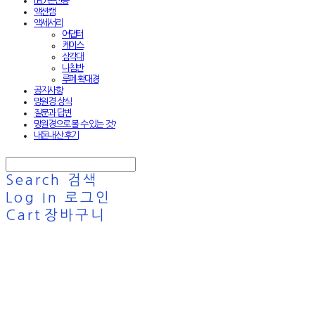
LED 손전등
액션캠
액세서리
어댑터
케이스
삼각대
나침반
루페·확대경
공지사항
망원경 상식
질문과 답변
망원경으로 볼 수 있는 것?
내돈내산 후기
Search
검색
Log In
로그인
Cart
장바구니