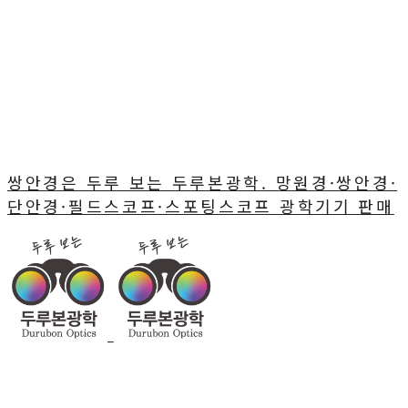
쌍안경은 두루 보는 두루본광학. 망원경·쌍안경·
단안경·필드스코프·스포팅스코프 광학기기 판매