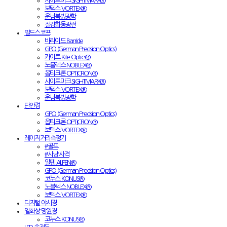
사이트마크 SIGHTMARK®
보텍스 VORTEX®
운남북방광학
절강화동광전
필드스코프
바라이드 Barride
GPO (German Precision Optics)
카이트 Kite Optics®
노블렉스 NOBLEX®
옵티크론 OPTICRON®
사이트마크 SIGHTMARK®
보텍스 VORTEX®
운남북방광학
단안경
GPO (German Precision Optics)
옵티크론 OPTICRON®
보텍스 VORTEX®
레이저거리측정기
#골프
#사냥·사격
알펜 ALPEN®
GPO (German Precision Optics)
코누스 KONUS®
노블렉스 NOBLEX®
보텍스 VORTEX®
디지털 야시경
열화상 망원경
코누스 KONUS®