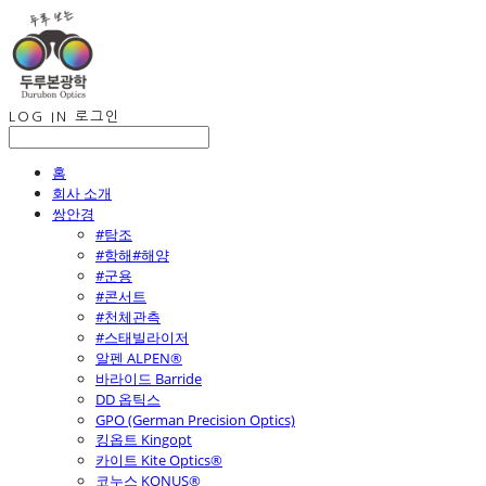
LOG IN
로그인
홈
회사 소개
쌍안경
#탐조
#항해#해양
#군용
#콘서트
#천체관측
#스태빌라이저
알펜 ALPEN®
바라이드 Barride
DD 옵틱스
GPO (German Precision Optics)
킹옵트 Kingopt
카이트 Kite Optics®
코누스 KONUS®