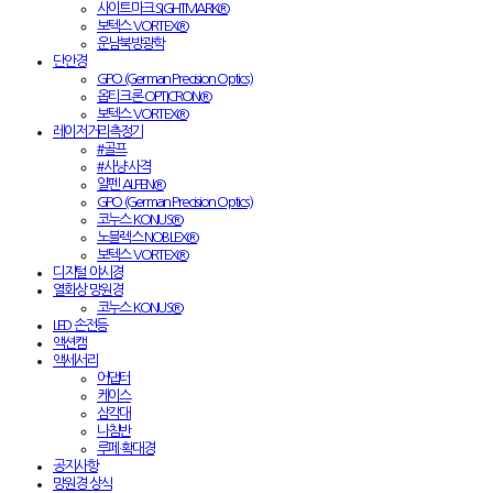
사이트마크 SIGHTMARK®
보텍스 VORTEX®
운남북방광학
단안경
GPO (German Precision Optics)
옵티크론 OPTICRON®
보텍스 VORTEX®
레이저거리측정기
#골프
#사냥·사격
알펜 ALPEN®
GPO (German Precision Optics)
코누스 KONUS®
노블렉스 NOBLEX®
보텍스 VORTEX®
디지털 야시경
열화상 망원경
코누스 KONUS®
LED 손전등
액션캠
액세서리
어댑터
케이스
삼각대
나침반
루페·확대경
공지사항
망원경 상식