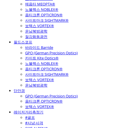
메옵타 MEOPTA®
노블렉스 NOBLEX®
옵티크론 OPTICRON®
사이트마크 SIGHTMARK®
보텍스 VORTEX®
운남북방광학
절강화동광전
필드스코프
바라이드 Barride
GPO (German Precision Optics)
카이트 Kite Optics®
노블렉스 NOBLEX®
옵티크론 OPTICRON®
사이트마크 SIGHTMARK®
보텍스 VORTEX®
운남북방광학
단안경
GPO (German Precision Optics)
옵티크론 OPTICRON®
보텍스 VORTEX®
레이저거리측정기
#골프
#사냥·사격