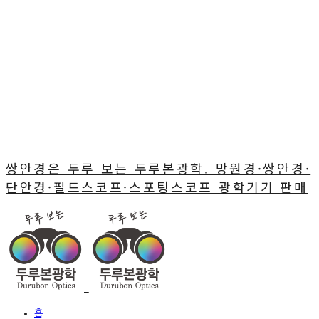
쌍안경은 두루 보는 두루본광학. 망원경·쌍안경·
단안경·필드스코프·스포팅스코프 광학기기 판매
홈