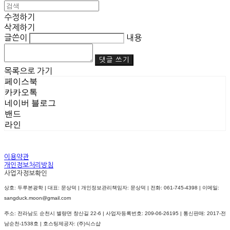
수정하기
삭제하기
글쓴이
내용
댓글 쓰기
목록으로 가기
페이스북
카카오톡
네이버 블로그
밴드
라인
이용약관
개인정보처리방침
사업자정보확인
상호: 두루본광학 | 대표: 문상덕 | 개인정보관리책임자: 문상덕 | 전화: 061-745-4398 | 이메일:
sangduck.moon@gmail.com
주소: 전라남도 순천시 별량면 창산길 22-6 | 사업자등록번호:
209-06-26195
| 통신판매:
2017-전
남순천-1538호
| 호스팅제공자: (주)식스샵