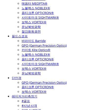
메옵타 MEOPTA®
노블렉스 NOBLEX®
옵티크론 OPTICRON®
사이트마크 SIGHTMARK®
보텍스 VORTEX®
운남북방광학
절강화동광전
필드스코프
바라이드 Barride
GPO (German Precision Optics)
카이트 Kite Optics®
노블렉스 NOBLEX®
옵티크론 OPTICRON®
사이트마크 SIGHTMARK®
보텍스 VORTEX®
운남북방광학
단안경
GPO (German Precision Optics)
옵티크론 OPTICRON®
보텍스 VORTEX®
레이저거리측정기
#골프
#사냥·사격