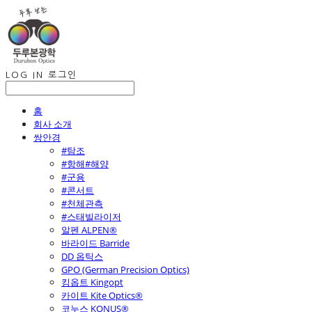
LOG IN
로그인
홈
회사 소개
쌍안경
#탐조
#항해#해양
#군용
#콘서트
#천체관측
#스태빌라이저
알펜 ALPEN®
바라이드 Barride
DD 옵틱스
GPO (German Precision Optics)
킹옵트 Kingopt
카이트 Kite Optics®
코누스 KONUS®