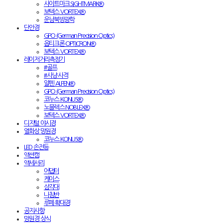
사이트마크 SIGHTMARK®
보텍스 VORTEX®
운남북방광학
단안경
GPO (German Precision Optics)
옵티크론 OPTICRON®
보텍스 VORTEX®
레이저거리측정기
#골프
#사냥·사격
알펜 ALPEN®
GPO (German Precision Optics)
코누스 KONUS®
노블렉스 NOBLEX®
보텍스 VORTEX®
디지털 야시경
열화상 망원경
코누스 KONUS®
LED 손전등
액션캠
액세서리
어댑터
케이스
삼각대
나침반
루페·확대경
공지사항
망원경 상식