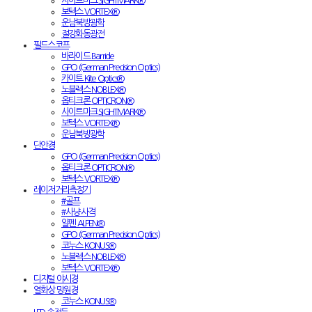
사이트마크 SIGHTMARK®
보텍스 VORTEX®
운남북방광학
절강화동광전
필드스코프
바라이드 Barride
GPO (German Precision Optics)
카이트 Kite Optics®
노블렉스 NOBLEX®
옵티크론 OPTICRON®
사이트마크 SIGHTMARK®
보텍스 VORTEX®
운남북방광학
단안경
GPO (German Precision Optics)
옵티크론 OPTICRON®
보텍스 VORTEX®
레이저거리측정기
#골프
#사냥·사격
알펜 ALPEN®
GPO (German Precision Optics)
코누스 KONUS®
노블렉스 NOBLEX®
보텍스 VORTEX®
디지털 야시경
열화상 망원경
코누스 KONUS®