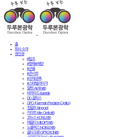
홈
회사 소개
쌍안경
#탐조
#항해#해양
#군용
#콘서트
#천체관측
#스태빌라이저
알펜 ALPEN®
바라이드 Barride
DD 옵틱스
GPO (German Precision Optics)
킹옵트 Kingopt
카이트 Kite Optics®
코누스 KONUS®
메옵타 MEOPTA®
노블렉스 NOBLEX®
옵티크론 OPTICRON®