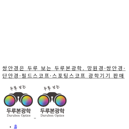
쌍안경은 두루 보는 두루본광학. 망원경·쌍안경·
단안경·필드스코프·스포팅스코프 광학기기 판매
홈