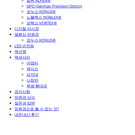
알펜 ALPEN®
GPO (German Precision Optics)
코누스 KONUS®
노블렉스 NOBLEX®
보텍스 VORTEX®
디지털 야시경
열화상 망원경
코누스 KONUS®
LED 손전등
액션캠
액세서리
어댑터
케이스
삼각대
나침반
루페·확대경
공지사항
망원경 상식
질문과 답변
망원경으로 볼 수 있는 것?
내돈내산 후기