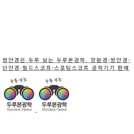
쌍안경은 두루 보는 두루본광학. 망원경·쌍안경·
단안경·필드스코프·스포팅스코프 광학기기 판매