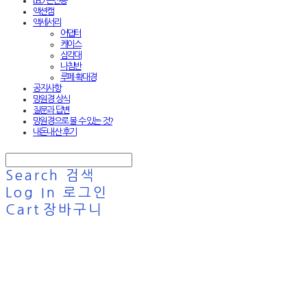
LED 손전등
액션캠
액세서리
어댑터
케이스
삼각대
나침반
루페·확대경
공지사항
망원경 상식
질문과 답변
망원경으로 볼 수 있는 것?
내돈내산 후기
Search
검색
Log In
로그인
Cart
장바구니