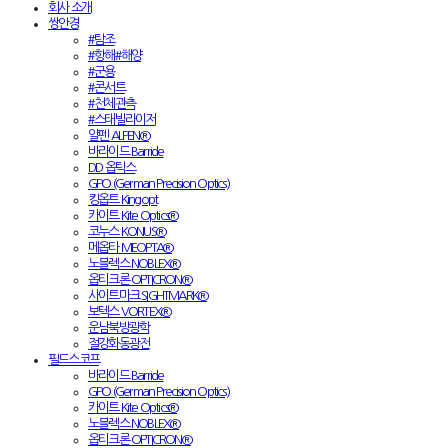
회사 소개
쌍안경
#탐조
#항해#해양
#군용
#콘서트
#천체관측
#스태빌라이저
알펜 ALPEN®
바라이드 Barride
DD 옵틱스
GPO (German Precision Optics)
킹옵트 Kingopt
카이트 Kite Optics®
코누스 KONUS®
메옵타 MEOPTA®
노블렉스 NOBLEX®
옵티크론 OPTICRON®
사이트마크 SIGHTMARK®
보텍스 VORTEX®
운남북방광학
절강화동광전
필드스코프
바라이드 Barride
GPO (German Precision Optics)
카이트 Kite Optics®
노블렉스 NOBLEX®
옵티크론 OPTICRON®