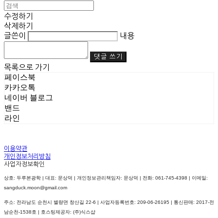
수정하기
삭제하기
글쓴이
내용
댓글 쓰기
목록으로 가기
페이스북
카카오톡
네이버 블로그
밴드
라인
이용약관
개인정보처리방침
사업자정보확인
상호: 두루본광학 | 대표: 문상덕 | 개인정보관리책임자: 문상덕 | 전화: 061-745-4398 | 이메일:
sangduck.moon@gmail.com
주소: 전라남도 순천시 별량면 창산길 22-6 | 사업자등록번호:
209-06-26195
| 통신판매:
2017-전
남순천-1538호
| 호스팅제공자: (주)식스샵