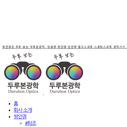
쌍안경은 두루 보는 두루본광학. 망원경·쌍안경·단안경·필드스코프·스포팅스코프 광학기기
홈
회사 소개
쌍안경
#탐조