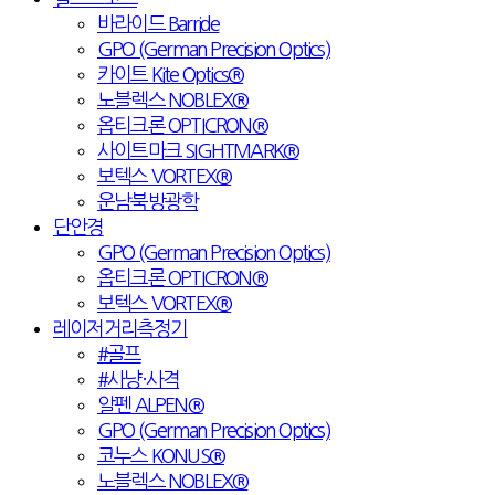
바라이드 Barride
GPO (German Precision Optics)
카이트 Kite Optics®
노블렉스 NOBLEX®
옵티크론 OPTICRON®
사이트마크 SIGHTMARK®
보텍스 VORTEX®
운남북방광학
단안경
GPO (German Precision Optics)
옵티크론 OPTICRON®
보텍스 VORTEX®
레이저거리측정기
#골프
#사냥·사격
알펜 ALPEN®
GPO (German Precision Optics)
코누스 KONUS®
노블렉스 NOBLEX®