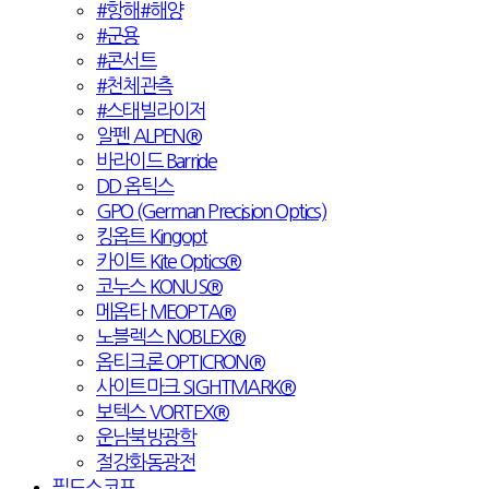
#항해#해양
#군용
#콘서트
#천체관측
#스태빌라이저
알펜 ALPEN®
바라이드 Barride
DD 옵틱스
GPO (German Precision Optics)
킹옵트 Kingopt
카이트 Kite Optics®
코누스 KONUS®
메옵타 MEOPTA®
노블렉스 NOBLEX®
옵티크론 OPTICRON®
사이트마크 SIGHTMARK®
보텍스 VORTEX®
운남북방광학
절강화동광전
필드스코프