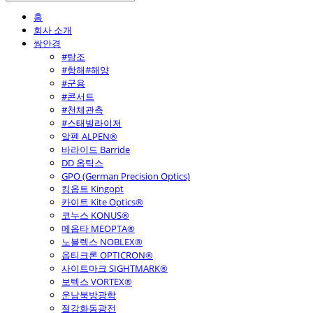
홈
회사 소개
쌍안경
#탐조
#항해#해양
#군용
#콘서트
#천체관측
#스태빌라이저
알펜 ALPEN®
바라이드 Barride
DD 옵틱스
GPO (German Precision Optics)
킹옵트 Kingopt
카이트 Kite Optics®
코누스 KONUS®
메옵타 MEOPTA®
노블렉스 NOBLEX®
옵티크론 OPTICRON®
사이트마크 SIGHTMARK®
보텍스 VORTEX®
운남북방광학
절강화동광전