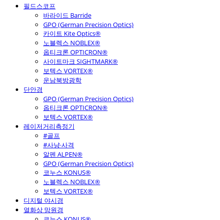
필드스코프
바라이드 Barride
GPO (German Precision Optics)
카이트 Kite Optics®
노블렉스 NOBLEX®
옵티크론 OPTICRON®
사이트마크 SIGHTMARK®
보텍스 VORTEX®
운남북방광학
단안경
GPO (German Precision Optics)
옵티크론 OPTICRON®
보텍스 VORTEX®
레이저거리측정기
#골프
#사냥·사격
알펜 ALPEN®
GPO (German Precision Optics)
코누스 KONUS®
노블렉스 NOBLEX®
보텍스 VORTEX®
디지털 야시경
열화상 망원경
코누스 KONUS®