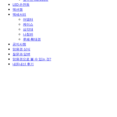
LED 손전등
액션캠
액세서리
어댑터
케이스
삼각대
나침반
루페·확대경
공지사항
망원경 상식
질문과 답변
망원경으로 볼 수 있는 것?
내돈내산 후기