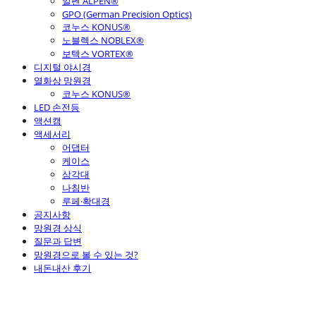
알펜 ALPEN®
GPO (German Precision Optics)
코누스 KONUS®
노블렉스 NOBLEX®
보텍스 VORTEX®
디지털 야시경
열화상 망원경
코누스 KONUS®
LED 손전등
액션캠
액세서리
어댑터
케이스
삼각대
나침반
루페·확대경
공지사항
망원경 상식
질문과 답변
망원경으로 볼 수 있는 것?
내돈내산 후기