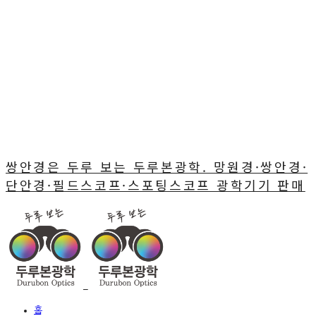
쌍안경은 두루 보는 두루본광학. 망원경·쌍안경·
단안경·필드스코프·스포팅스코프 광학기기 판매
홈