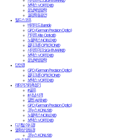
사이트마크 SIGHTMARK®
보텍스 VORTEX®
운남북방광학
절강화동광전
필드스코프
바라이드 Barride
GPO (German Precision Optics)
카이트 Kite Optics®
노블렉스 NOBLEX®
옵티크론 OPTICRON®
사이트마크 SIGHTMARK®
보텍스 VORTEX®
운남북방광학
단안경
GPO (German Precision Optics)
옵티크론 OPTICRON®
보텍스 VORTEX®
레이저거리측정기
#골프
#사냥·사격
알펜 ALPEN®
GPO (German Precision Optics)
코누스 KONUS®
노블렉스 NOBLEX®
보텍스 VORTEX®
디지털 야시경
열화상 망원경
코누스 KONUS®