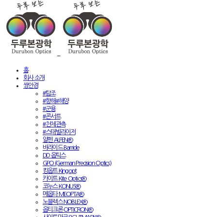
홈
회사 소개
쌍안경
#탐조
#항해#해양
#군용
#콘서트
#천체관측
#스태빌라이저
알펜 ALPEN®
바라이드 Barride
DD 옵틱스
GPO (German Precision Optics)
킹옵트 Kingopt
카이트 Kite Optics®
코누스 KONUS®
메옵타 MEOPTA®
노블렉스 NOBLEX®
옵티크론 OPTICRON®