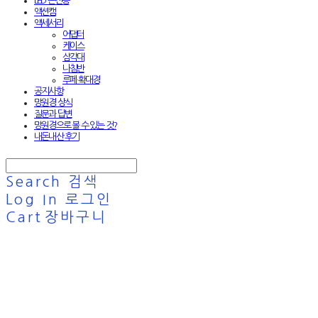
LED 손전등
액션캠
액세서리
어댑터
케이스
삼각대
나침반
루페·확대경
공지사항
망원경 상식
질문과 답변
망원경으로 볼 수 있는 것?
내돈내산 후기
Search
검색
Log In
로그인
Cart
장바구니