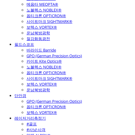
메옵타 MEOPTA®
노블렉스 NOBLEX®
옵티크론 OPTICRON®
사이트마크 SIGHTMARK®
보텍스 VORTEX®
운남북방광학
절강화동광전
필드스코프
바라이드 Barride
GPO (German Precision Optics)
카이트 Kite Optics®
노블렉스 NOBLEX®
옵티크론 OPTICRON®
사이트마크 SIGHTMARK®
보텍스 VORTEX®
운남북방광학
단안경
GPO (German Precision Optics)
옵티크론 OPTICRON®
보텍스 VORTEX®
레이저거리측정기
#골프
#사냥·사격