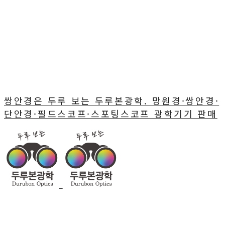
쌍안경은 두루 보는 두루본광학. 망원경·쌍안경·
단안경·필드스코프·스포팅스코프 광학기기 판매