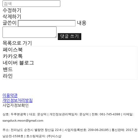
수정하기
삭제하기
글쓴이
내용
댓글 쓰기
목록으로 가기
페이스북
카카오톡
네이버 블로그
밴드
라인
이용약관
개인정보처리방침
사업자정보확인
상호: 두루본광학 | 대표: 문상덕 | 개인정보관리책임자: 문상덕 | 전화: 061-745-4398 | 이메일:
sangduck.moon@gmail.com
주소: 전라남도 순천시 별량면 창산길 22-6 | 사업자등록번호:
209-06-26195
| 통신판매:
2017-전
남순천-1538호
| 호스팅제공자: (주)식스샵