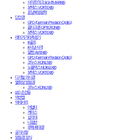
사이트마크 SIGHTMARK®
보텍스 VORTEX®
운남북방광학
단안경
GPO (German Precision Optics)
옵티크론 OPTICRON®
보텍스 VORTEX®
레이저거리측정기
#골프
#사냥·사격
알펜 ALPEN®
GPO (German Precision Optics)
코누스 KONUS®
노블렉스 NOBLEX®
보텍스 VORTEX®
디지털 야시경
열화상 망원경
코누스 KONUS®
LED 손전등
액션캠
액세서리
어댑터
케이스
삼각대
나침반
루페·확대경
공지사항
망원경 상식