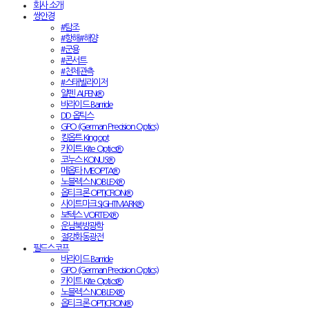
회사 소개
쌍안경
#탐조
#항해#해양
#군용
#콘서트
#천체관측
#스태빌라이저
알펜 ALPEN®
바라이드 Barride
DD 옵틱스
GPO (German Precision Optics)
킹옵트 Kingopt
카이트 Kite Optics®
코누스 KONUS®
메옵타 MEOPTA®
노블렉스 NOBLEX®
옵티크론 OPTICRON®
사이트마크 SIGHTMARK®
보텍스 VORTEX®
운남북방광학
절강화동광전
필드스코프
바라이드 Barride
GPO (German Precision Optics)
카이트 Kite Optics®
노블렉스 NOBLEX®
옵티크론 OPTICRON®