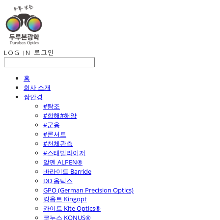
LOG IN
로그인
홈
회사 소개
쌍안경
#탐조
#항해#해양
#군용
#콘서트
#천체관측
#스태빌라이저
알펜 ALPEN®
바라이드 Barride
DD 옵틱스
GPO (German Precision Optics)
킹옵트 Kingopt
카이트 Kite Optics®
코누스 KONUS®