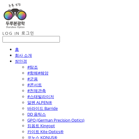
LOG IN
로그인
홈
회사 소개
쌍안경
#탐조
#항해#해양
#군용
#콘서트
#천체관측
#스태빌라이저
알펜 ALPEN®
바라이드 Barride
DD 옵틱스
GPO (German Precision Optics)
킹옵트 Kingopt
카이트 Kite Optics®
코누스 KONUS®