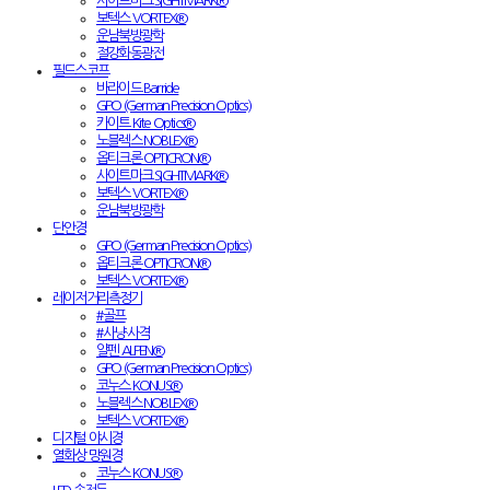
사이트마크 SIGHTMARK®
보텍스 VORTEX®
운남북방광학
절강화동광전
필드스코프
바라이드 Barride
GPO (German Precision Optics)
카이트 Kite Optics®
노블렉스 NOBLEX®
옵티크론 OPTICRON®
사이트마크 SIGHTMARK®
보텍스 VORTEX®
운남북방광학
단안경
GPO (German Precision Optics)
옵티크론 OPTICRON®
보텍스 VORTEX®
레이저거리측정기
#골프
#사냥·사격
알펜 ALPEN®
GPO (German Precision Optics)
코누스 KONUS®
노블렉스 NOBLEX®
보텍스 VORTEX®
디지털 야시경
열화상 망원경
코누스 KONUS®