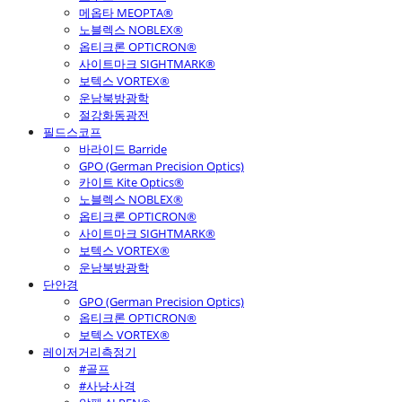
메옵타 MEOPTA®
노블렉스 NOBLEX®
옵티크론 OPTICRON®
사이트마크 SIGHTMARK®
보텍스 VORTEX®
운남북방광학
절강화동광전
필드스코프
바라이드 Barride
GPO (German Precision Optics)
카이트 Kite Optics®
노블렉스 NOBLEX®
옵티크론 OPTICRON®
사이트마크 SIGHTMARK®
보텍스 VORTEX®
운남북방광학
단안경
GPO (German Precision Optics)
옵티크론 OPTICRON®
보텍스 VORTEX®
레이저거리측정기
#골프
#사냥·사격