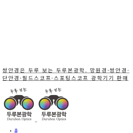
쌍안경은 두루 보는 두루본광학. 망원경·쌍안경·
단안경·필드스코프·스포팅스코프 광학기기 판매
홈