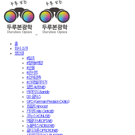
홈
회사 소개
쌍안경
#탐조
#항해#해양
#군용
#콘서트
#천체관측
#스태빌라이저
알펜 ALPEN®
바라이드 Barride
DD 옵틱스
GPO (German Precision Optics)
킹옵트 Kingopt
카이트 Kite Optics®
코누스 KONUS®
메옵타 MEOPTA®
노블렉스 NOBLEX®
옵티크론 OPTICRON®