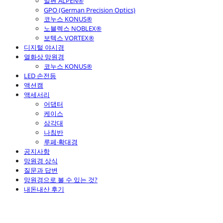
알펜 ALPEN®
GPO (German Precision Optics)
코누스 KONUS®
노블렉스 NOBLEX®
보텍스 VORTEX®
디지털 야시경
열화상 망원경
코누스 KONUS®
LED 손전등
액션캠
액세서리
어댑터
케이스
삼각대
나침반
루페·확대경
공지사항
망원경 상식
질문과 답변
망원경으로 볼 수 있는 것?
내돈내산 후기