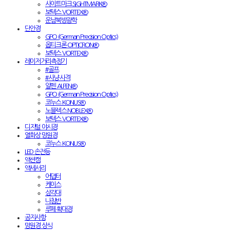
사이트마크 SIGHTMARK®
보텍스 VORTEX®
운남북방광학
단안경
GPO (German Precision Optics)
옵티크론 OPTICRON®
보텍스 VORTEX®
레이저거리측정기
#골프
#사냥·사격
알펜 ALPEN®
GPO (German Precision Optics)
코누스 KONUS®
노블렉스 NOBLEX®
보텍스 VORTEX®
디지털 야시경
열화상 망원경
코누스 KONUS®
LED 손전등
액션캠
액세서리
어댑터
케이스
삼각대
나침반
루페·확대경
공지사항
망원경 상식