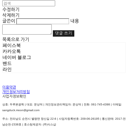
수정하기
삭제하기
글쓴이
내용
댓글 쓰기
목록으로 가기
페이스북
카카오톡
네이버 블로그
밴드
라인
이용약관
개인정보처리방침
사업자정보확인
상호: 두루본광학 | 대표: 문상덕 | 개인정보관리책임자: 문상덕 | 전화: 061-745-4398 | 이메일:
sangduck.moon@gmail.com
주소: 전라남도 순천시 별량면 창산길 22-6 | 사업자등록번호:
209-06-26195
| 통신판매:
2017-전
남순천-1538호
| 호스팅제공자: (주)식스샵