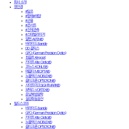
회사 소개
쌍안경
#탐조
#항해#해양
#군용
#콘서트
#천체관측
#스태빌라이저
알펜 ALPEN®
바라이드 Barride
DD 옵틱스
GPO (German Precision Optics)
킹옵트 Kingopt
카이트 Kite Optics®
코누스 KONUS®
메옵타 MEOPTA®
노블렉스 NOBLEX®
옵티크론 OPTICRON®
사이트마크 SIGHTMARK®
보텍스 VORTEX®
운남북방광학
절강화동광전
필드스코프
바라이드 Barride
GPO (German Precision Optics)
카이트 Kite Optics®
노블렉스 NOBLEX®
옵티크론 OPTICRON®