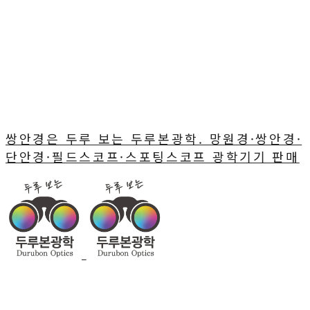
쌍안경은 두루 보는 두루본광학. 망원경·쌍안경·
단안경·필드스코프·스포팅스코프 광학기기 판매