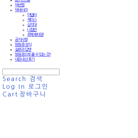
LED 손전등
액션캠
액세서리
어댑터
케이스
삼각대
나침반
루페·확대경
공지사항
망원경 상식
질문과 답변
망원경으로 볼 수 있는 것?
내돈내산 후기
Search
검색
Log In
로그인
Cart
장바구니