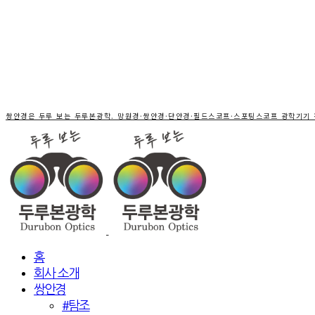
쌍안경은 두루 보는 두루본광학. 망원경·쌍안경·단안경·필드스코프·스포팅스코프 광학기기
홈
회사 소개
쌍안경
#탐조