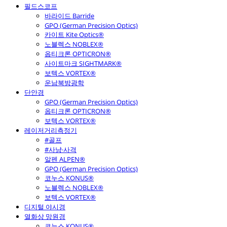
필드스코프
바라이드 Barride
GPO (German Precision Optics)
카이트 Kite Optics®
노블렉스 NOBLEX®
옵티크론 OPTICRON®
사이트마크 SIGHTMARK®
보텍스 VORTEX®
운남북방광학
단안경
GPO (German Precision Optics)
옵티크론 OPTICRON®
보텍스 VORTEX®
레이저거리측정기
#골프
#사냥·사격
알펜 ALPEN®
GPO (German Precision Optics)
코누스 KONUS®
노블렉스 NOBLEX®
보텍스 VORTEX®
디지털 야시경
열화상 망원경
코누스 KONUS®