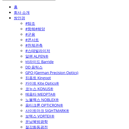
홈
회사 소개
쌍안경
#탐조
#항해#해양
#군용
#콘서트
#천체관측
#스태빌라이저
알펜 ALPEN®
바라이드 Barride
DD 옵틱스
GPO (German Precision Optics)
킹옵트 Kingopt
카이트 Kite Optics®
코누스 KONUS®
메옵타 MEOPTA®
노블렉스 NOBLEX®
옵티크론 OPTICRON®
사이트마크 SIGHTMARK®
보텍스 VORTEX®
운남북방광학
절강화동광전