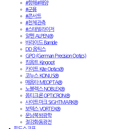
#항해#해양
#군용
#콘서트
#천체관측
#스태빌라이저
알펜 ALPEN®
바라이드 Barride
DD 옵틱스
GPO (German Precision Optics)
킹옵트 Kingopt
카이트 Kite Optics®
코누스 KONUS®
메옵타 MEOPTA®
노블렉스 NOBLEX®
옵티크론 OPTICRON®
사이트마크 SIGHTMARK®
보텍스 VORTEX®
운남북방광학
절강화동광전
필드스코프