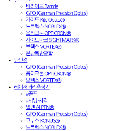
바라이드 Barride
GPO (German Precision Optics)
카이트 Kite Optics®
노블렉스 NOBLEX®
옵티크론 OPTICRON®
사이트마크 SIGHTMARK®
보텍스 VORTEX®
운남북방광학
단안경
GPO (German Precision Optics)
옵티크론 OPTICRON®
보텍스 VORTEX®
레이저거리측정기
#골프
#사냥·사격
알펜 ALPEN®
GPO (German Precision Optics)
코누스 KONUS®
노블렉스 NOBLEX®