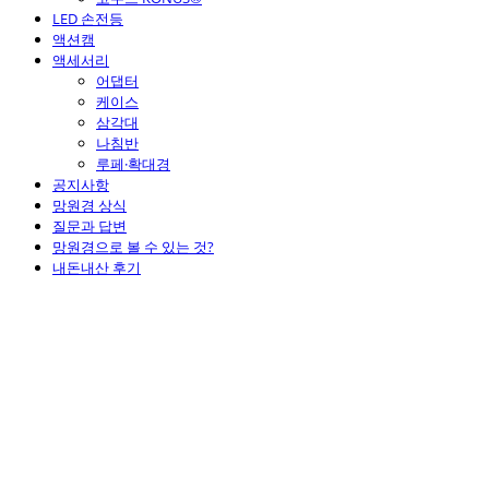
LED 손전등
액션캠
액세서리
어댑터
케이스
삼각대
나침반
루페·확대경
공지사항
망원경 상식
질문과 답변
망원경으로 볼 수 있는 것?
내돈내산 후기