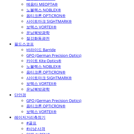
메옵타 MEOPTA®
노블렉스 NOBLEX®
옵티크론 OPTICRON®
사이트마크 SIGHTMARK®
보텍스 VORTEX®
운남북방광학
절강화동광전
필드스코프
바라이드 Barride
GPO (German Precision Optics)
카이트 Kite Optics®
노블렉스 NOBLEX®
옵티크론 OPTICRON®
사이트마크 SIGHTMARK®
보텍스 VORTEX®
운남북방광학
단안경
GPO (German Precision Optics)
옵티크론 OPTICRON®
보텍스 VORTEX®
레이저거리측정기
#골프
#사냥·사격