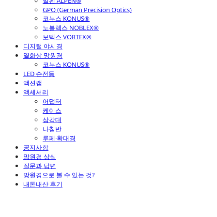
알펜 ALPEN®
GPO (German Precision Optics)
코누스 KONUS®
노블렉스 NOBLEX®
보텍스 VORTEX®
디지털 야시경
열화상 망원경
코누스 KONUS®
LED 손전등
액션캠
액세서리
어댑터
케이스
삼각대
나침반
루페·확대경
공지사항
망원경 상식
질문과 답변
망원경으로 볼 수 있는 것?
내돈내산 후기