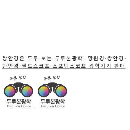
쌍안경은 두루 보는 두루본광학. 망원경·쌍안경·
단안경·필드스코프·스포팅스코프 광학기기 판매