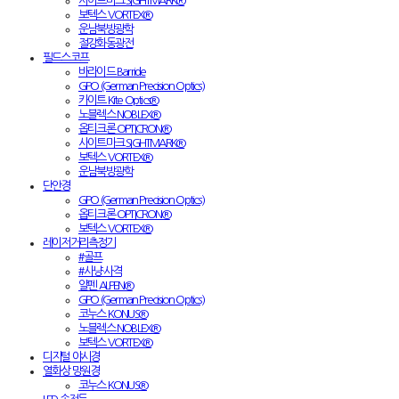
사이트마크 SIGHTMARK®
보텍스 VORTEX®
운남북방광학
절강화동광전
필드스코프
바라이드 Barride
GPO (German Precision Optics)
카이트 Kite Optics®
노블렉스 NOBLEX®
옵티크론 OPTICRON®
사이트마크 SIGHTMARK®
보텍스 VORTEX®
운남북방광학
단안경
GPO (German Precision Optics)
옵티크론 OPTICRON®
보텍스 VORTEX®
레이저거리측정기
#골프
#사냥·사격
알펜 ALPEN®
GPO (German Precision Optics)
코누스 KONUS®
노블렉스 NOBLEX®
보텍스 VORTEX®
디지털 야시경
열화상 망원경
코누스 KONUS®