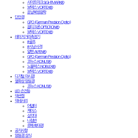
사이트마크 SIGHTMARK®
보텍스 VORTEX®
운남북방광학
단안경
GPO (German Precision Optics)
옵티크론 OPTICRON®
보텍스 VORTEX®
레이저거리측정기
#골프
#사냥·사격
알펜 ALPEN®
GPO (German Precision Optics)
코누스 KONUS®
노블렉스 NOBLEX®
보텍스 VORTEX®
디지털 야시경
열화상 망원경
코누스 KONUS®
LED 손전등
액션캠
액세서리
어댑터
케이스
삼각대
나침반
루페·확대경
공지사항
망원경 상식