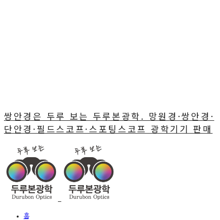
쌍안경은 두루 보는 두루본광학. 망원경·쌍안경·
단안경·필드스코프·스포팅스코프 광학기기 판매
홈