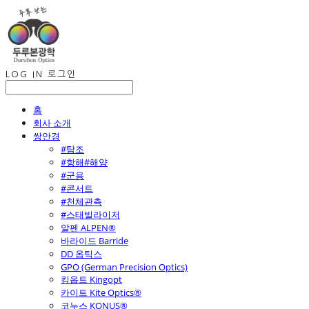
LOG IN
로그인
홈
회사 소개
쌍안경
#탐조
#항해#해양
#군용
#콘서트
#천체관측
#스태빌라이저
알펜 ALPEN®
바라이드 Barride
DD 옵틱스
GPO (German Precision Optics)
킹옵트 Kingopt
카이트 Kite Optics®
코누스 KONUS®