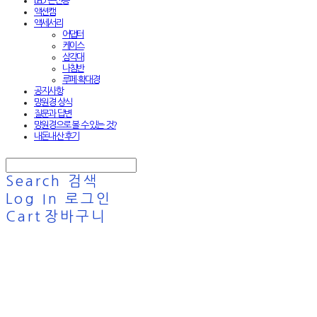
LED 손전등
액션캠
액세서리
어댑터
케이스
삼각대
나침반
루페·확대경
공지사항
망원경 상식
질문과 답변
망원경으로 볼 수 있는 것?
내돈내산 후기
Search
검색
Log In
로그인
Cart
장바구니