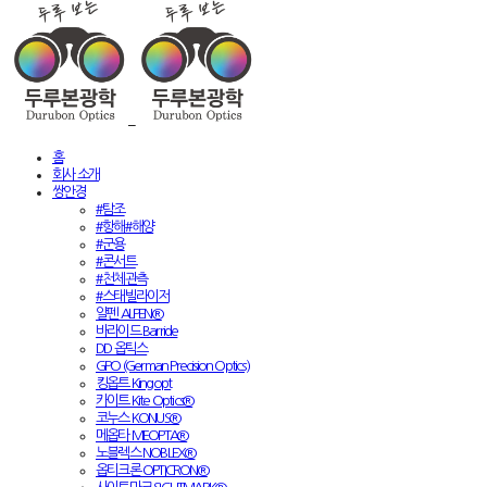
홈
회사 소개
쌍안경
#탐조
#항해#해양
#군용
#콘서트
#천체관측
#스태빌라이저
알펜 ALPEN®
바라이드 Barride
DD 옵틱스
GPO (German Precision Optics)
킹옵트 Kingopt
카이트 Kite Optics®
코누스 KONUS®
메옵타 MEOPTA®
노블렉스 NOBLEX®
옵티크론 OPTICRON®