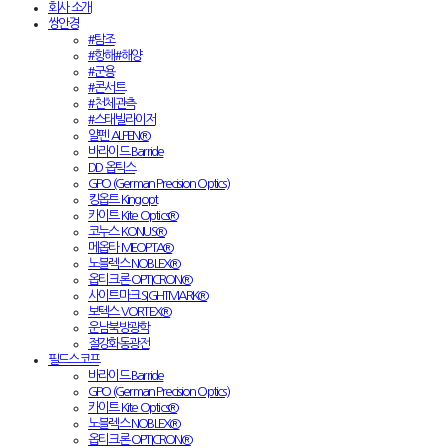
회사 소개
쌍안경
#탐조
#항해#해양
#군용
#콘서트
#천체관측
#스태빌라이저
알펜 ALPEN®
바라이드 Barride
DD 옵틱스
GPO (German Precision Optics)
킹옵트 Kingopt
카이트 Kite Optics®
코누스 KONUS®
메옵타 MEOPTA®
노블렉스 NOBLEX®
옵티크론 OPTICRON®
사이트마크 SIGHTMARK®
보텍스 VORTEX®
운남북방광학
절강화동광전
필드스코프
바라이드 Barride
GPO (German Precision Optics)
카이트 Kite Optics®
노블렉스 NOBLEX®
옵티크론 OPTICRON®