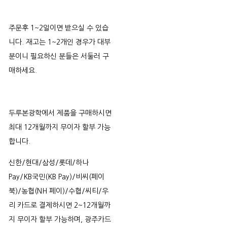
주문후 1~2일이면 받으실 수 있습
니다. 재고는 1~2개인 경우가 대부
분이니 필요하신 분들은 서둘러 구
매하세요.
두루본광학에서 제품을 구매하시면
최대 12개월까지 무이자 할부 가능
합니다.
신한/현대/삼성/롯데/하나
Pay/KB국민(KB Pay)/비씨(페이
북)/농협(NH 페이)/수협/씨티/우
리 카드로 결제하시면 2~12개월까
지 무이자 할부 가능하며, 광주카드