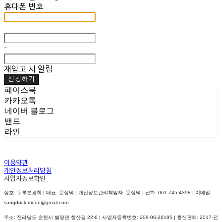
휴대폰 번호
-
-
재입고 시 알림
신청하기
페이스북
카카오톡
네이버 블로그
밴드
라인
이용약관
개인정보처리방침
사업자정보확인
상호: 두루본광학 | 대표: 문상덕 | 개인정보관리책임자: 문상덕 | 전화: 061-745-4398 | 이메일:
sangduck.moon@gmail.com
주소: 전라남도 순천시 별량면 창산길 22-6 | 사업자등록번호:
209-06-26195
| 통신판매:
2017-전