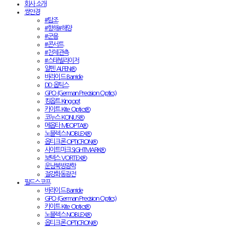
회사 소개
쌍안경
#탐조
#항해#해양
#군용
#콘서트
#천체관측
#스태빌라이저
알펜 ALPEN®
바라이드 Barride
DD 옵틱스
GPO (German Precision Optics)
킹옵트 Kingopt
카이트 Kite Optics®
코누스 KONUS®
메옵타 MEOPTA®
노블렉스 NOBLEX®
옵티크론 OPTICRON®
사이트마크 SIGHTMARK®
보텍스 VORTEX®
운남북방광학
절강화동광전
필드스코프
바라이드 Barride
GPO (German Precision Optics)
카이트 Kite Optics®
노블렉스 NOBLEX®
옵티크론 OPTICRON®