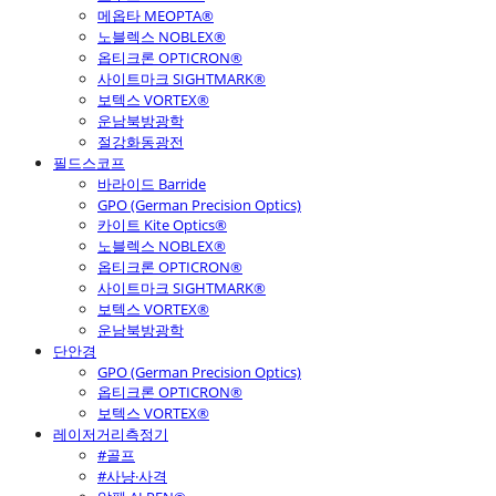
메옵타 MEOPTA®
노블렉스 NOBLEX®
옵티크론 OPTICRON®
사이트마크 SIGHTMARK®
보텍스 VORTEX®
운남북방광학
절강화동광전
필드스코프
바라이드 Barride
GPO (German Precision Optics)
카이트 Kite Optics®
노블렉스 NOBLEX®
옵티크론 OPTICRON®
사이트마크 SIGHTMARK®
보텍스 VORTEX®
운남북방광학
단안경
GPO (German Precision Optics)
옵티크론 OPTICRON®
보텍스 VORTEX®
레이저거리측정기
#골프
#사냥·사격