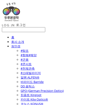
LOG IN
로그인
홈
회사 소개
쌍안경
#탐조
#항해#해양
#군용
#콘서트
#천체관측
#스태빌라이저
알펜 ALPEN®
바라이드 Barride
DD 옵틱스
GPO (German Precision Optics)
킹옵트 Kingopt
카이트 Kite Optics®
코누스 KONUS®