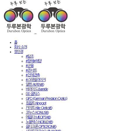
홈
회사 소개
쌍안경
#탐조
#항해#해양
#군용
#콘서트
#천체관측
#스태빌라이저
알펜 ALPEN®
바라이드 Barride
DD 옵틱스
GPO (German Precision Optics)
킹옵트 Kingopt
카이트 Kite Optics®
코누스 KONUS®
메옵타 MEOPTA®
노블렉스 NOBLEX®
옵티크론 OPTICRON®