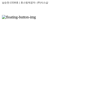
남순천-1538호
| 호스팅제공자: (주)식스샵