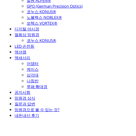
알펜 ALPEN®
GPO (German Precision Optics)
코누스 KONUS®
노블렉스 NOBLEX®
보텍스 VORTEX®
디지털 야시경
열화상 망원경
코누스 KONUS®
LED 손전등
액션캠
액세서리
어댑터
케이스
삼각대
나침반
루페·확대경
공지사항
망원경 상식
질문과 답변
망원경으로 볼 수 있는 것?
내돈내산 후기