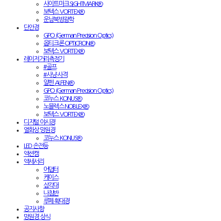
사이트마크 SIGHTMARK®
보텍스 VORTEX®
운남북방광학
단안경
GPO (German Precision Optics)
옵티크론 OPTICRON®
보텍스 VORTEX®
레이저거리측정기
#골프
#사냥·사격
알펜 ALPEN®
GPO (German Precision Optics)
코누스 KONUS®
노블렉스 NOBLEX®
보텍스 VORTEX®
디지털 야시경
열화상 망원경
코누스 KONUS®
LED 손전등
액션캠
액세서리
어댑터
케이스
삼각대
나침반
루페·확대경
공지사항
망원경 상식