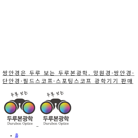
쌍안경은 두루 보는 두루본광학. 망원경·쌍안경·
단안경·필드스코프·스포팅스코프 광학기기 판매
홈