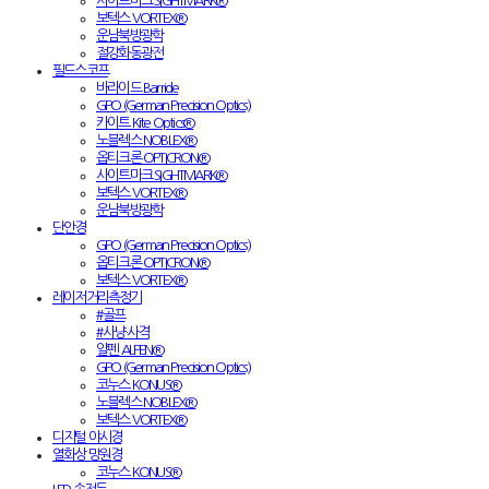
사이트마크 SIGHTMARK®
보텍스 VORTEX®
운남북방광학
절강화동광전
필드스코프
바라이드 Barride
GPO (German Precision Optics)
카이트 Kite Optics®
노블렉스 NOBLEX®
옵티크론 OPTICRON®
사이트마크 SIGHTMARK®
보텍스 VORTEX®
운남북방광학
단안경
GPO (German Precision Optics)
옵티크론 OPTICRON®
보텍스 VORTEX®
레이저거리측정기
#골프
#사냥·사격
알펜 ALPEN®
GPO (German Precision Optics)
코누스 KONUS®
노블렉스 NOBLEX®
보텍스 VORTEX®
디지털 야시경
열화상 망원경
코누스 KONUS®