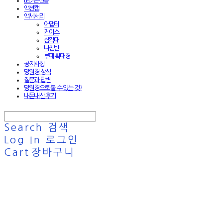
LED 손전등
액션캠
액세서리
어댑터
케이스
삼각대
나침반
루페·확대경
공지사항
망원경 상식
질문과 답변
망원경으로 볼 수 있는 것?
내돈내산 후기
Search
검색
Log In
로그인
Cart
장바구니