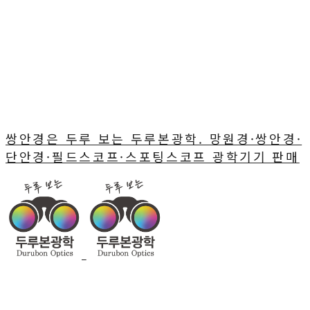
쌍안경은 두루 보는 두루본광학. 망원경·쌍안경·
단안경·필드스코프·스포팅스코프 광학기기 판매