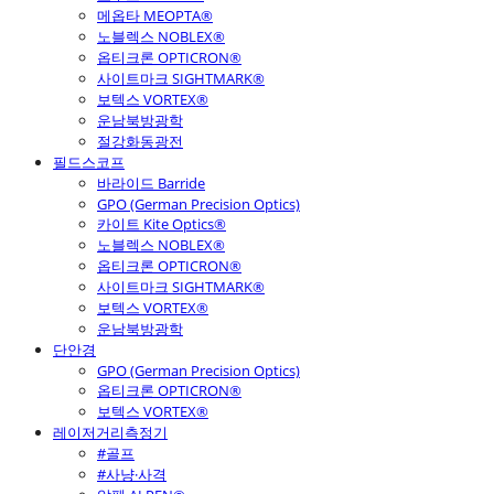
메옵타 MEOPTA®
노블렉스 NOBLEX®
옵티크론 OPTICRON®
사이트마크 SIGHTMARK®
보텍스 VORTEX®
운남북방광학
절강화동광전
필드스코프
바라이드 Barride
GPO (German Precision Optics)
카이트 Kite Optics®
노블렉스 NOBLEX®
옵티크론 OPTICRON®
사이트마크 SIGHTMARK®
보텍스 VORTEX®
운남북방광학
단안경
GPO (German Precision Optics)
옵티크론 OPTICRON®
보텍스 VORTEX®
레이저거리측정기
#골프
#사냥·사격