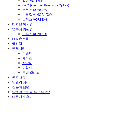
알펜 ALPEN®
GPO (German Precision Optics)
코누스 KONUS®
노블렉스 NOBLEX®
보텍스 VORTEX®
디지털 야시경
열화상 망원경
코누스 KONUS®
LED 손전등
액션캠
액세서리
어댑터
케이스
삼각대
나침반
루페·확대경
공지사항
망원경 상식
질문과 답변
망원경으로 볼 수 있는 것?
내돈내산 후기