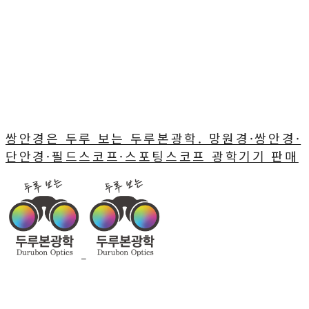
쌍안경은 두루 보는 두루본광학. 망원경·쌍안경·
단안경·필드스코프·스포팅스코프 광학기기 판매