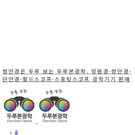
쌍안경은 두루 보는 두루본광학. 망원경·쌍안경·
단안경·필드스코프·스포팅스코프 광학기기 판매
홈