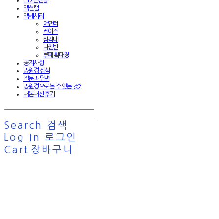
LED 손전등
액션캠
액세서리
어댑터
케이스
삼각대
나침반
루페·확대경
공지사항
망원경 상식
질문과 답변
망원경으로 볼 수 있는 것?
내돈내산 후기
Search
검색
Log In
로그인
Cart
장바구니