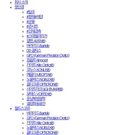
회사 소개
쌍안경
#탐조
#항해#해양
#군용
#콘서트
#천체관측
#스태빌라이저
알펜 ALPEN®
바라이드 Barride
DD 옵틱스
GPO (German Precision Optics)
킹옵트 Kingopt
카이트 Kite Optics®
코누스 KONUS®
메옵타 MEOPTA®
노블렉스 NOBLEX®
옵티크론 OPTICRON®
사이트마크 SIGHTMARK®
보텍스 VORTEX®
운남북방광학
절강화동광전
필드스코프
바라이드 Barride
GPO (German Precision Optics)
카이트 Kite Optics®
노블렉스 NOBLEX®
옵티크론 OPTICRON®