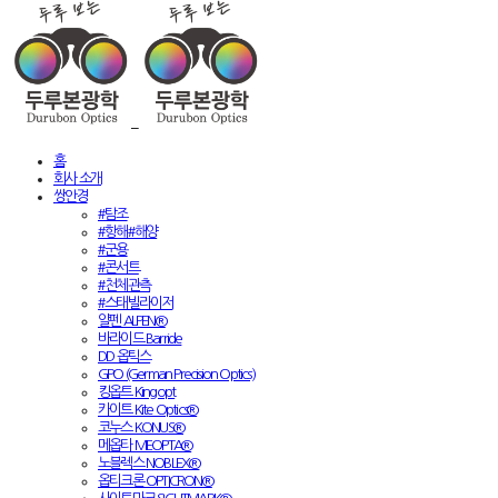
홈
회사 소개
쌍안경
#탐조
#항해#해양
#군용
#콘서트
#천체관측
#스태빌라이저
알펜 ALPEN®
바라이드 Barride
DD 옵틱스
GPO (German Precision Optics)
킹옵트 Kingopt
카이트 Kite Optics®
코누스 KONUS®
메옵타 MEOPTA®
노블렉스 NOBLEX®
옵티크론 OPTICRON®