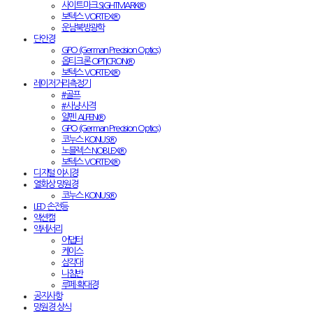
사이트마크 SIGHTMARK®
보텍스 VORTEX®
운남북방광학
단안경
GPO (German Precision Optics)
옵티크론 OPTICRON®
보텍스 VORTEX®
레이저거리측정기
#골프
#사냥·사격
알펜 ALPEN®
GPO (German Precision Optics)
코누스 KONUS®
노블렉스 NOBLEX®
보텍스 VORTEX®
디지털 야시경
열화상 망원경
코누스 KONUS®
LED 손전등
액션캠
액세서리
어댑터
케이스
삼각대
나침반
루페·확대경
공지사항
망원경 상식