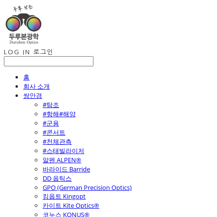
LOG IN
로그인
홈
회사 소개
쌍안경
#탐조
#항해#해양
#군용
#콘서트
#천체관측
#스태빌라이저
알펜 ALPEN®
바라이드 Barride
DD 옵틱스
GPO (German Precision Optics)
킹옵트 Kingopt
카이트 Kite Optics®
코누스 KONUS®