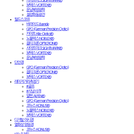
사이트마크 SIGHTMARK®
보텍스 VORTEX®
운남북방광학
절강화동광전
필드스코프
바라이드 Barride
GPO (German Precision Optics)
카이트 Kite Optics®
노블렉스 NOBLEX®
옵티크론 OPTICRON®
사이트마크 SIGHTMARK®
보텍스 VORTEX®
운남북방광학
단안경
GPO (German Precision Optics)
옵티크론 OPTICRON®
보텍스 VORTEX®
레이저거리측정기
#골프
#사냥·사격
알펜 ALPEN®
GPO (German Precision Optics)
코누스 KONUS®
노블렉스 NOBLEX®
보텍스 VORTEX®
디지털 야시경
열화상 망원경
코누스 KONUS®