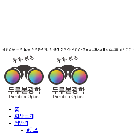
쌍안경은 두루 보는 두루본광학. 망원경·쌍안경·단안경·필드스코프·스포팅스코프 광학기기
홈
회사 소개
쌍안경
#탐조