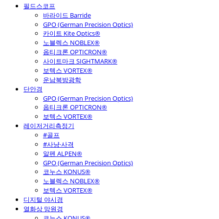
필드스코프
바라이드 Barride
GPO (German Precision Optics)
카이트 Kite Optics®
노블렉스 NOBLEX®
옵티크론 OPTICRON®
사이트마크 SIGHTMARK®
보텍스 VORTEX®
운남북방광학
단안경
GPO (German Precision Optics)
옵티크론 OPTICRON®
보텍스 VORTEX®
레이저거리측정기
#골프
#사냥·사격
알펜 ALPEN®
GPO (German Precision Optics)
코누스 KONUS®
노블렉스 NOBLEX®
보텍스 VORTEX®
디지털 야시경
열화상 망원경
코누스 KONUS®