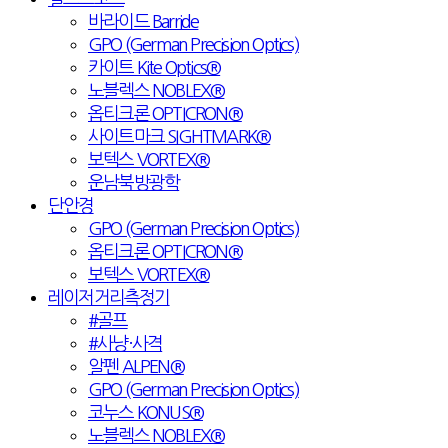
바라이드 Barride
GPO (German Precision Optics)
카이트 Kite Optics®
노블렉스 NOBLEX®
옵티크론 OPTICRON®
사이트마크 SIGHTMARK®
보텍스 VORTEX®
운남북방광학
단안경
GPO (German Precision Optics)
옵티크론 OPTICRON®
보텍스 VORTEX®
레이저거리측정기
#골프
#사냥·사격
알펜 ALPEN®
GPO (German Precision Optics)
코누스 KONUS®
노블렉스 NOBLEX®