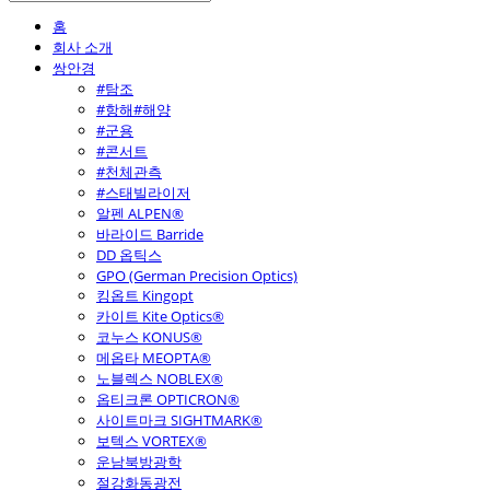
홈
회사 소개
쌍안경
#탐조
#항해#해양
#군용
#콘서트
#천체관측
#스태빌라이저
알펜 ALPEN®
바라이드 Barride
DD 옵틱스
GPO (German Precision Optics)
킹옵트 Kingopt
카이트 Kite Optics®
코누스 KONUS®
메옵타 MEOPTA®
노블렉스 NOBLEX®
옵티크론 OPTICRON®
사이트마크 SIGHTMARK®
보텍스 VORTEX®
운남북방광학
절강화동광전