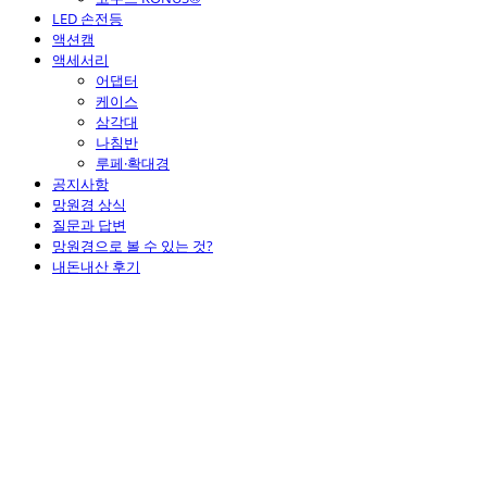
LED 손전등
액션캠
액세서리
어댑터
케이스
삼각대
나침반
루페·확대경
공지사항
망원경 상식
질문과 답변
망원경으로 볼 수 있는 것?
내돈내산 후기