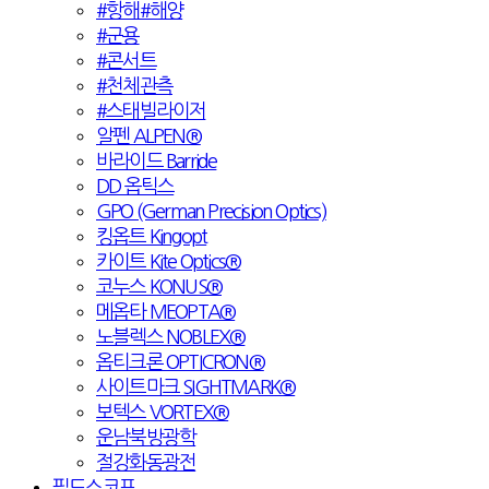
#항해#해양
#군용
#콘서트
#천체관측
#스태빌라이저
알펜 ALPEN®
바라이드 Barride
DD 옵틱스
GPO (German Precision Optics)
킹옵트 Kingopt
카이트 Kite Optics®
코누스 KONUS®
메옵타 MEOPTA®
노블렉스 NOBLEX®
옵티크론 OPTICRON®
사이트마크 SIGHTMARK®
보텍스 VORTEX®
운남북방광학
절강화동광전
필드스코프