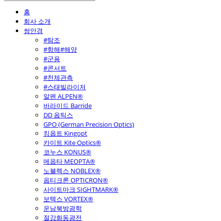
홈
회사 소개
쌍안경
#탐조
#항해#해양
#군용
#콘서트
#천체관측
#스태빌라이저
알펜 ALPEN®
바라이드 Barride
DD 옵틱스
GPO (German Precision Optics)
킹옵트 Kingopt
카이트 Kite Optics®
코누스 KONUS®
메옵타 MEOPTA®
노블렉스 NOBLEX®
옵티크론 OPTICRON®
사이트마크 SIGHTMARK®
보텍스 VORTEX®
운남북방광학
절강화동광전