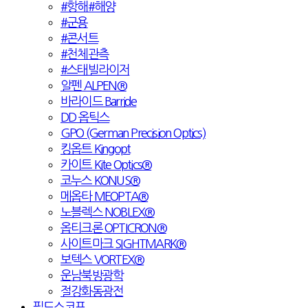
#항해#해양
#군용
#콘서트
#천체관측
#스태빌라이저
알펜 ALPEN®
바라이드 Barride
DD 옵틱스
GPO (German Precision Optics)
킹옵트 Kingopt
카이트 Kite Optics®
코누스 KONUS®
메옵타 MEOPTA®
노블렉스 NOBLEX®
옵티크론 OPTICRON®
사이트마크 SIGHTMARK®
보텍스 VORTEX®
운남북방광학
절강화동광전
필드스코프