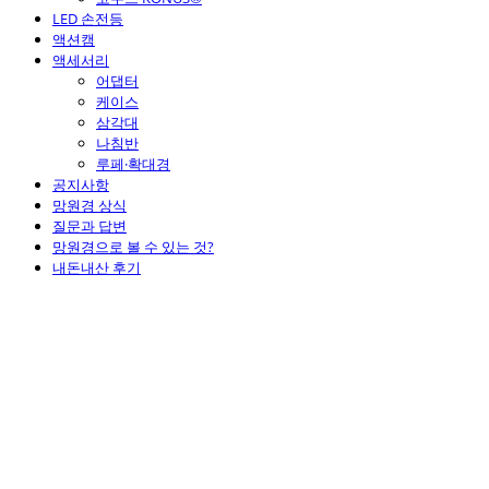
LED 손전등
액션캠
액세서리
어댑터
케이스
삼각대
나침반
루페·확대경
공지사항
망원경 상식
질문과 답변
망원경으로 볼 수 있는 것?
내돈내산 후기