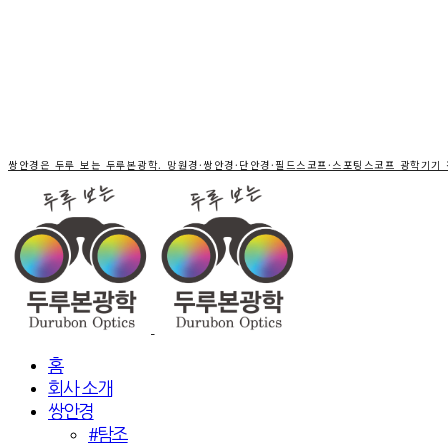
쌍안경은 두루 보는 두루본광학. 망원경·쌍안경·단안경·필드스코프·스포팅스코프 광학기기
홈
회사 소개
쌍안경
#탐조