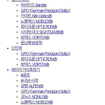
바라이드 Barride
GPO (German Precision Optics)
카이트 Kite Optics®
노블렉스 NOBLEX®
옵티크론 OPTICRON®
사이트마크 SIGHTMARK®
보텍스 VORTEX®
운남북방광학
단안경
GPO (German Precision Optics)
옵티크론 OPTICRON®
보텍스 VORTEX®
레이저거리측정기
#골프
#사냥·사격
알펜 ALPEN®
GPO (German Precision Optics)
코누스 KONUS®
노블렉스 NOBLEX®