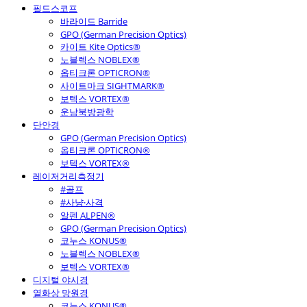
필드스코프
바라이드 Barride
GPO (German Precision Optics)
카이트 Kite Optics®
노블렉스 NOBLEX®
옵티크론 OPTICRON®
사이트마크 SIGHTMARK®
보텍스 VORTEX®
운남북방광학
단안경
GPO (German Precision Optics)
옵티크론 OPTICRON®
보텍스 VORTEX®
레이저거리측정기
#골프
#사냥·사격
알펜 ALPEN®
GPO (German Precision Optics)
코누스 KONUS®
노블렉스 NOBLEX®
보텍스 VORTEX®
디지털 야시경
열화상 망원경
코누스 KONUS®