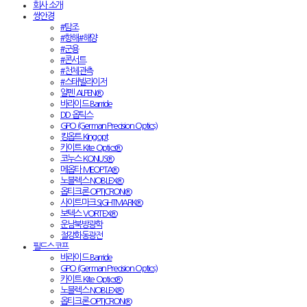
회사 소개
쌍안경
#탐조
#항해#해양
#군용
#콘서트
#천체관측
#스태빌라이저
알펜 ALPEN®
바라이드 Barride
DD 옵틱스
GPO (German Precision Optics)
킹옵트 Kingopt
카이트 Kite Optics®
코누스 KONUS®
메옵타 MEOPTA®
노블렉스 NOBLEX®
옵티크론 OPTICRON®
사이트마크 SIGHTMARK®
보텍스 VORTEX®
운남북방광학
절강화동광전
필드스코프
바라이드 Barride
GPO (German Precision Optics)
카이트 Kite Optics®
노블렉스 NOBLEX®
옵티크론 OPTICRON®