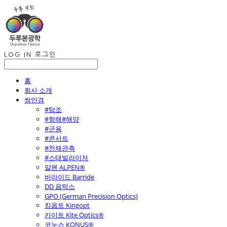
LOG IN
로그인
홈
회사 소개
쌍안경
#탐조
#항해#해양
#군용
#콘서트
#천체관측
#스태빌라이저
알펜 ALPEN®
바라이드 Barride
DD 옵틱스
GPO (German Precision Optics)
킹옵트 Kingopt
카이트 Kite Optics®
코누스 KONUS®