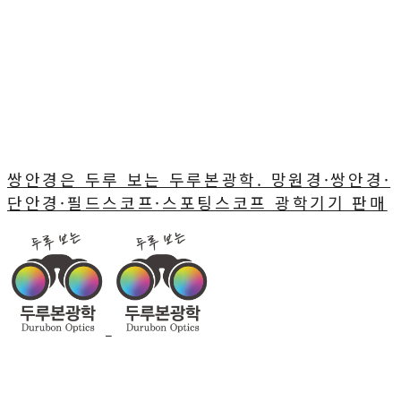
쌍안경은 두루 보는 두루본광학. 망원경·쌍안경·
단안경·필드스코프·스포팅스코프 광학기기 판매