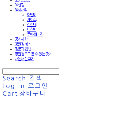
LED 손전등
액션캠
액세서리
어댑터
케이스
삼각대
나침반
루페·확대경
공지사항
망원경 상식
질문과 답변
망원경으로 볼 수 있는 것?
내돈내산 후기
Search
검색
Log In
로그인
Cart
장바구니