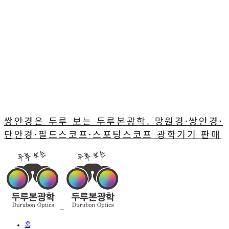
쌍안경은 두루 보는 두루본광학. 망원경·쌍안경·
단안경·필드스코프·스포팅스코프 광학기기 판매
홈