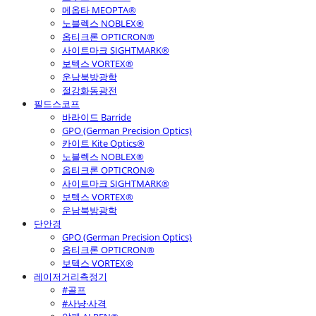
메옵타 MEOPTA®
노블렉스 NOBLEX®
옵티크론 OPTICRON®
사이트마크 SIGHTMARK®
보텍스 VORTEX®
운남북방광학
절강화동광전
필드스코프
바라이드 Barride
GPO (German Precision Optics)
카이트 Kite Optics®
노블렉스 NOBLEX®
옵티크론 OPTICRON®
사이트마크 SIGHTMARK®
보텍스 VORTEX®
운남북방광학
단안경
GPO (German Precision Optics)
옵티크론 OPTICRON®
보텍스 VORTEX®
레이저거리측정기
#골프
#사냥·사격