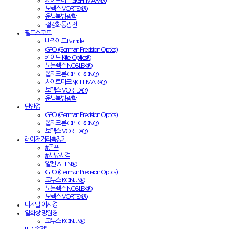
사이트마크 SIGHTMARK®
보텍스 VORTEX®
운남북방광학
절강화동광전
필드스코프
바라이드 Barride
GPO (German Precision Optics)
카이트 Kite Optics®
노블렉스 NOBLEX®
옵티크론 OPTICRON®
사이트마크 SIGHTMARK®
보텍스 VORTEX®
운남북방광학
단안경
GPO (German Precision Optics)
옵티크론 OPTICRON®
보텍스 VORTEX®
레이저거리측정기
#골프
#사냥·사격
알펜 ALPEN®
GPO (German Precision Optics)
코누스 KONUS®
노블렉스 NOBLEX®
보텍스 VORTEX®
디지털 야시경
열화상 망원경
코누스 KONUS®