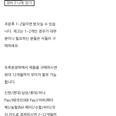
장바구니에 담기
주문후 1~2일이면 받으실 수 있습
니다. 재고는 1~2개인 경우가 대부
분이니 필요하신 분들은 서둘러 구
매하세요.
두루본광학에서 제품을 구매하시면
최대 12개월까지 무이자 할부 가능
합니다.
신한/현대/삼성/롯데/하나
Pay/KB국민(KB Pay)/비씨(페이
북)/농협(NH 페이)/수협/씨티/우
리 카드로 결제하시면 2~12개월까