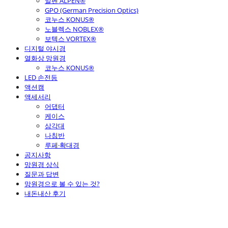
알펜 ALPEN®
GPO (German Precision Optics)
코누스 KONUS®
노블렉스 NOBLEX®
보텍스 VORTEX®
디지털 야시경
열화상 망원경
코누스 KONUS®
LED 손전등
액션캠
액세서리
어댑터
케이스
삼각대
나침반
루페·확대경
공지사항
망원경 상식
질문과 답변
망원경으로 볼 수 있는 것?
내돈내산 후기