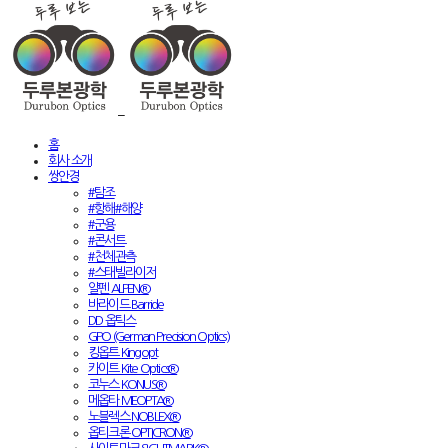
홈
회사 소개
쌍안경
#탐조
#항해#해양
#군용
#콘서트
#천체관측
#스태빌라이저
알펜 ALPEN®
바라이드 Barride
DD 옵틱스
GPO (German Precision Optics)
킹옵트 Kingopt
카이트 Kite Optics®
코누스 KONUS®
메옵타 MEOPTA®
노블렉스 NOBLEX®
옵티크론 OPTICRON®