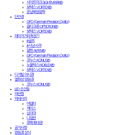
사이트마크 SIGHTMARK®
보텍스 VORTEX®
운남북방광학
단안경
GPO (German Precision Optics)
옵티크론 OPTICRON®
보텍스 VORTEX®
레이저거리측정기
#골프
#사냥·사격
알펜 ALPEN®
GPO (German Precision Optics)
코누스 KONUS®
노블렉스 NOBLEX®
보텍스 VORTEX®
디지털 야시경
열화상 망원경
코누스 KONUS®
LED 손전등
액션캠
액세서리
어댑터
케이스
삼각대
나침반
루페·확대경
공지사항
망원경 상식