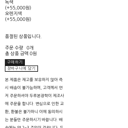
녹색
(+55,000원)
오렌지색
(+55,000원)
품절된 상품입니다.
주문 수량
0개
총 상품 금액
0원
구매하기
장바구니에 담기
본 제품은 재고를 보유하지 않아 즉
시 배송이 불가능하며, 고객께서 먼
저 주문하셔야 두루본광학이 제조사
에 주문을 합니다. 변심으로 인한 교
환, 환불은 불가하니 이에 동의하시
는 분들만 주문하시기 바랍니다. 배
송에는 약 2~3 주일이 걸립니다. 두