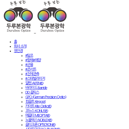
홈
회사 소개
쌍안경
#탐조
#항해#해양
#군용
#콘서트
#천체관측
#스태빌라이저
알펜 ALPEN®
바라이드 Barride
DD 옵틱스
GPO (German Precision Optics)
킹옵트 Kingopt
카이트 Kite Optics®
코누스 KONUS®
메옵타 MEOPTA®
노블렉스 NOBLEX®
옵티크론 OPTICRON®