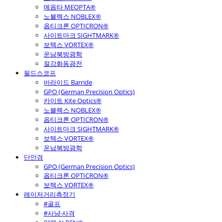
메옵타 MEOPTA®
노블렉스 NOBLEX®
옵티크론 OPTICRON®
사이트마크 SIGHTMARK®
보텍스 VORTEX®
운남북방광학
절강화동광전
필드스코프
바라이드 Barride
GPO (German Precision Optics)
카이트 Kite Optics®
노블렉스 NOBLEX®
옵티크론 OPTICRON®
사이트마크 SIGHTMARK®
보텍스 VORTEX®
운남북방광학
단안경
GPO (German Precision Optics)
옵티크론 OPTICRON®
보텍스 VORTEX®
레이저거리측정기
#골프
#사냥·사격