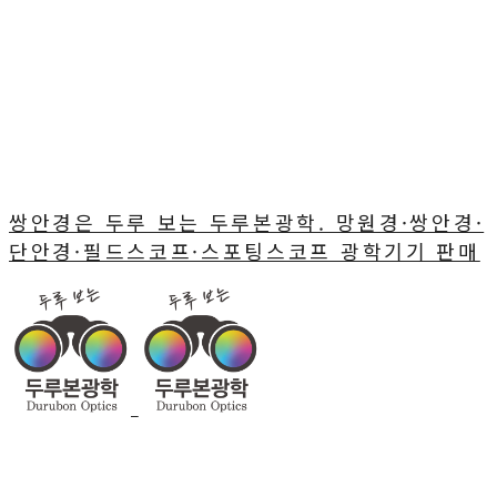
쌍안경은 두루 보는 두루본광학. 망원경·쌍안경·
단안경·필드스코프·스포팅스코프 광학기기 판매