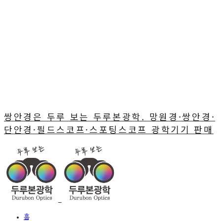
쌍안경은 두루 보는 두루본광학. 망원경·쌍안경·
단안경·필드스코프·스포팅스코프 광학기기 판매
홈