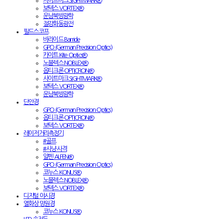
사이트마크 SIGHTMARK®
보텍스 VORTEX®
운남북방광학
절강화동광전
필드스코프
바라이드 Barride
GPO (German Precision Optics)
카이트 Kite Optics®
노블렉스 NOBLEX®
옵티크론 OPTICRON®
사이트마크 SIGHTMARK®
보텍스 VORTEX®
운남북방광학
단안경
GPO (German Precision Optics)
옵티크론 OPTICRON®
보텍스 VORTEX®
레이저거리측정기
#골프
#사냥·사격
알펜 ALPEN®
GPO (German Precision Optics)
코누스 KONUS®
노블렉스 NOBLEX®
보텍스 VORTEX®
디지털 야시경
열화상 망원경
코누스 KONUS®