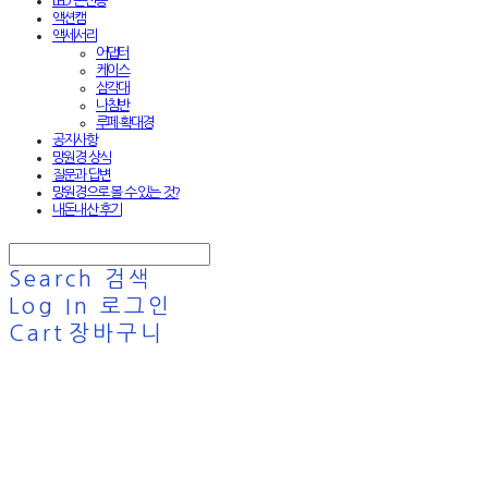
LED 손전등
액션캠
액세서리
어댑터
케이스
삼각대
나침반
루페·확대경
공지사항
망원경 상식
질문과 답변
망원경으로 볼 수 있는 것?
내돈내산 후기
Search
검색
Log In
로그인
Cart
장바구니