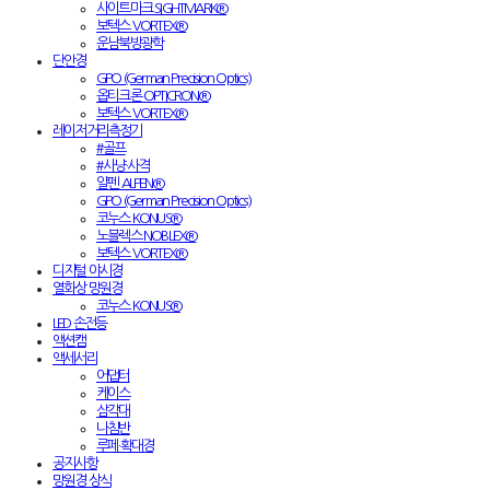
사이트마크 SIGHTMARK®
보텍스 VORTEX®
운남북방광학
단안경
GPO (German Precision Optics)
옵티크론 OPTICRON®
보텍스 VORTEX®
레이저거리측정기
#골프
#사냥·사격
알펜 ALPEN®
GPO (German Precision Optics)
코누스 KONUS®
노블렉스 NOBLEX®
보텍스 VORTEX®
디지털 야시경
열화상 망원경
코누스 KONUS®
LED 손전등
액션캠
액세서리
어댑터
케이스
삼각대
나침반
루페·확대경
공지사항
망원경 상식