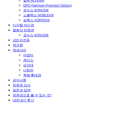
알펜 ALPEN®
GPO (German Precision Optics)
코누스 KONUS®
노블렉스 NOBLEX®
보텍스 VORTEX®
디지털 야시경
열화상 망원경
코누스 KONUS®
LED 손전등
액션캠
액세서리
어댑터
케이스
삼각대
나침반
루페·확대경
공지사항
망원경 상식
질문과 답변
망원경으로 볼 수 있는 것?
내돈내산 후기