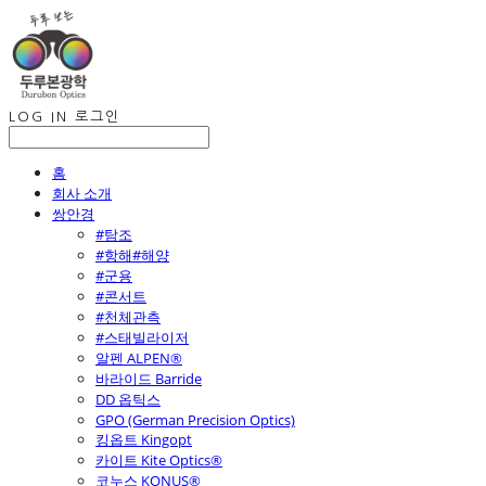
LOG IN
로그인
홈
회사 소개
쌍안경
#탐조
#항해#해양
#군용
#콘서트
#천체관측
#스태빌라이저
알펜 ALPEN®
바라이드 Barride
DD 옵틱스
GPO (German Precision Optics)
킹옵트 Kingopt
카이트 Kite Optics®
코누스 KONUS®