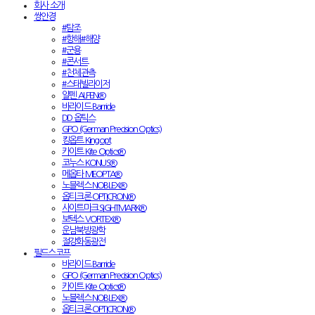
회사 소개
쌍안경
#탐조
#항해#해양
#군용
#콘서트
#천체관측
#스태빌라이저
알펜 ALPEN®
바라이드 Barride
DD 옵틱스
GPO (German Precision Optics)
킹옵트 Kingopt
카이트 Kite Optics®
코누스 KONUS®
메옵타 MEOPTA®
노블렉스 NOBLEX®
옵티크론 OPTICRON®
사이트마크 SIGHTMARK®
보텍스 VORTEX®
운남북방광학
절강화동광전
필드스코프
바라이드 Barride
GPO (German Precision Optics)
카이트 Kite Optics®
노블렉스 NOBLEX®
옵티크론 OPTICRON®