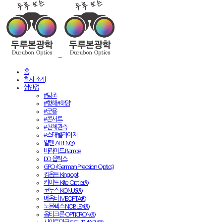
홈
회사 소개
쌍안경
#탐조
#항해#해양
#군용
#콘서트
#천체관측
#스태빌라이저
알펜 ALPEN®
바라이드 Barride
DD 옵틱스
GPO (German Precision Optics)
킹옵트 Kingopt
카이트 Kite Optics®
코누스 KONUS®
메옵타 MEOPTA®
노블렉스 NOBLEX®
옵티크론 OPTICRON®