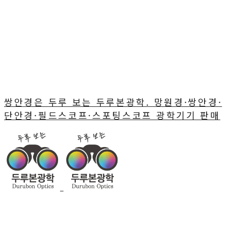
쌍안경은 두루 보는 두루본광학. 망원경·쌍안경·
단안경·필드스코프·스포팅스코프 광학기기 판매