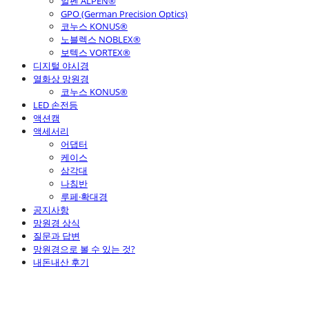
알펜 ALPEN®
GPO (German Precision Optics)
코누스 KONUS®
노블렉스 NOBLEX®
보텍스 VORTEX®
디지털 야시경
열화상 망원경
코누스 KONUS®
LED 손전등
액션캠
액세서리
어댑터
케이스
삼각대
나침반
루페·확대경
공지사항
망원경 상식
질문과 답변
망원경으로 볼 수 있는 것?
내돈내산 후기