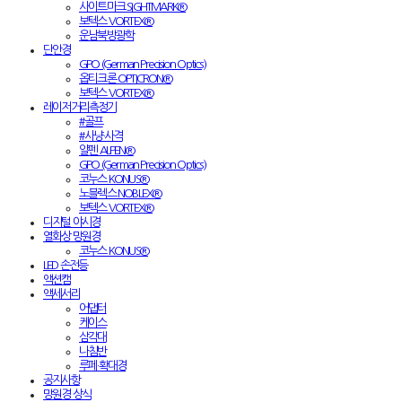
사이트마크 SIGHTMARK®
보텍스 VORTEX®
운남북방광학
단안경
GPO (German Precision Optics)
옵티크론 OPTICRON®
보텍스 VORTEX®
레이저거리측정기
#골프
#사냥·사격
알펜 ALPEN®
GPO (German Precision Optics)
코누스 KONUS®
노블렉스 NOBLEX®
보텍스 VORTEX®
디지털 야시경
열화상 망원경
코누스 KONUS®
LED 손전등
액션캠
액세서리
어댑터
케이스
삼각대
나침반
루페·확대경
공지사항
망원경 상식