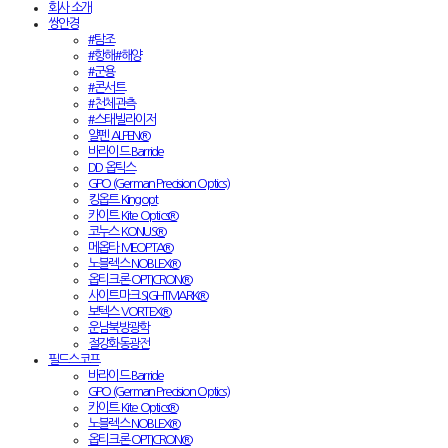
회사 소개
쌍안경
#탐조
#항해#해양
#군용
#콘서트
#천체관측
#스태빌라이저
알펜 ALPEN®
바라이드 Barride
DD 옵틱스
GPO (German Precision Optics)
킹옵트 Kingopt
카이트 Kite Optics®
코누스 KONUS®
메옵타 MEOPTA®
노블렉스 NOBLEX®
옵티크론 OPTICRON®
사이트마크 SIGHTMARK®
보텍스 VORTEX®
운남북방광학
절강화동광전
필드스코프
바라이드 Barride
GPO (German Precision Optics)
카이트 Kite Optics®
노블렉스 NOBLEX®
옵티크론 OPTICRON®