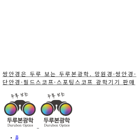
쌍안경은 두루 보는 두루본광학. 망원경·쌍안경·
단안경·필드스코프·스포팅스코프 광학기기 판매
홈