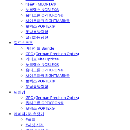
메옵타 MEOPTA®
노블렉스 NOBLEX®
옵티크론 OPTICRON®
사이트마크 SIGHTMARK®
보텍스 VORTEX®
운남북방광학
절강화동광전
필드스코프
바라이드 Barride
GPO (German Precision Optics)
카이트 Kite Optics®
노블렉스 NOBLEX®
옵티크론 OPTICRON®
사이트마크 SIGHTMARK®
보텍스 VORTEX®
운남북방광학
단안경
GPO (German Precision Optics)
옵티크론 OPTICRON®
보텍스 VORTEX®
레이저거리측정기
#골프
#사냥·사격