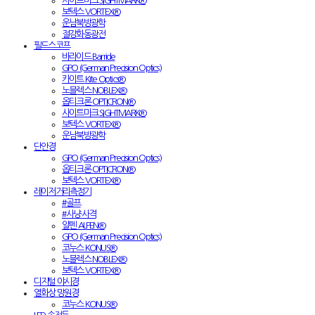
사이트마크 SIGHTMARK®
보텍스 VORTEX®
운남북방광학
절강화동광전
필드스코프
바라이드 Barride
GPO (German Precision Optics)
카이트 Kite Optics®
노블렉스 NOBLEX®
옵티크론 OPTICRON®
사이트마크 SIGHTMARK®
보텍스 VORTEX®
운남북방광학
단안경
GPO (German Precision Optics)
옵티크론 OPTICRON®
보텍스 VORTEX®
레이저거리측정기
#골프
#사냥·사격
알펜 ALPEN®
GPO (German Precision Optics)
코누스 KONUS®
노블렉스 NOBLEX®
보텍스 VORTEX®
디지털 야시경
열화상 망원경
코누스 KONUS®