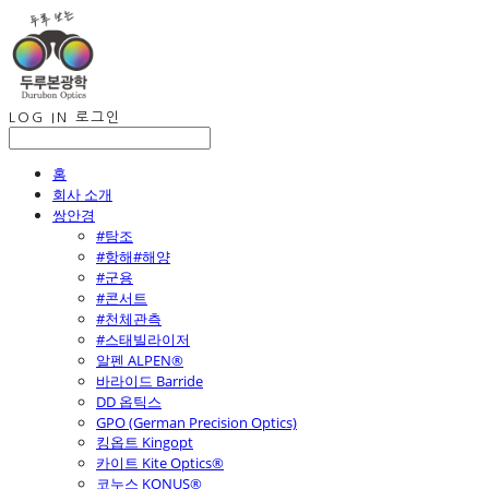
LOG IN
로그인
홈
회사 소개
쌍안경
#탐조
#항해#해양
#군용
#콘서트
#천체관측
#스태빌라이저
알펜 ALPEN®
바라이드 Barride
DD 옵틱스
GPO (German Precision Optics)
킹옵트 Kingopt
카이트 Kite Optics®
코누스 KONUS®