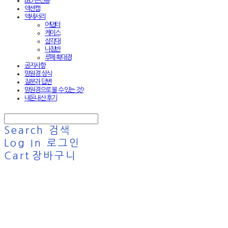
LED 손전등
액션캠
액세서리
어댑터
케이스
삼각대
나침반
루페·확대경
공지사항
망원경 상식
질문과 답변
망원경으로 볼 수 있는 것?
내돈내산 후기
Search
검색
Log In
로그인
Cart
장바구니